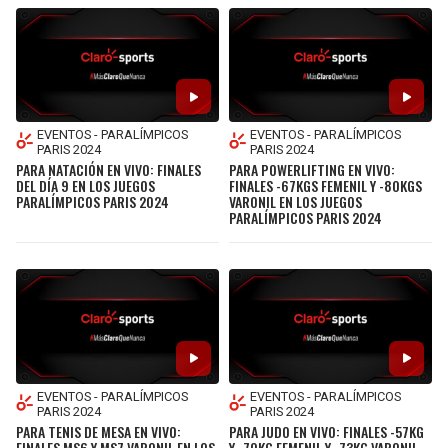
EVENTOS - PARALÍMPICOS
EVENTOS - PARALÍMPICOS
PARIS 2024
PARIS 2024
PARA NATACIÓN EN VIVO: FINALES
PARA POWERLIFTING EN VIVO:
DEL DÍA 9 EN LOS JUEGOS
FINALES -67KGS FEMENIL Y -80KGS
PARALÍMPICOS PARIS 2024
VARONIL EN LOS JUEGOS
PARALÍMPICOS PARIS 2024
EVENTOS - PARALÍMPICOS
EVENTOS - PARALÍMPICOS
PARIS 2024
PARIS 2024
PARA TENIS DE MESA EN VIVO:
PARA JUDO EN VIVO: FINALES -57KG
FINALES MS6 Y MS7 VARONIL EN LOS
Y -70KG FEMENIL Y -73KG VARONIL