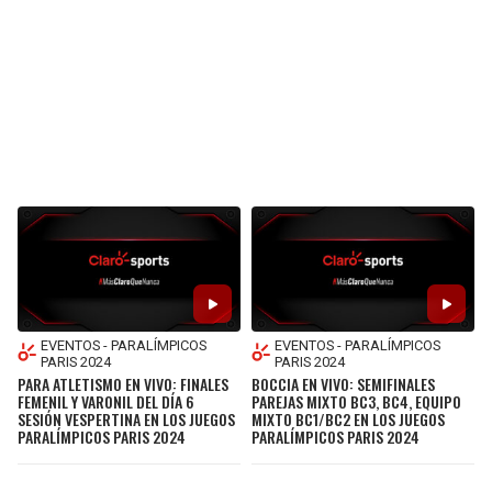
EVENTOS - PARALÍMPICOS
EVENTOS - PARALÍMPICOS
PARIS 2024
PARIS 2024
PARA ATLETISMO EN VIVO: FINALES
BOCCIA EN VIVO: SEMIFINALES
FEMENIL Y VARONIL DEL DÍA 6
PAREJAS MIXTO BC3, BC4, EQUIPO
SESIÓN VESPERTINA EN LOS JUEGOS
MIXTO BC1/BC2 EN LOS JUEGOS
PARALÍMPICOS PARIS 2024
PARALÍMPICOS PARIS 2024