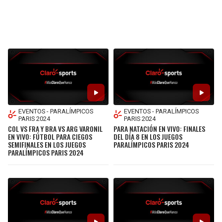
EVENTOS - PARALÍMPICOS
EVENTOS - PARALÍMPICOS
PARIS 2024
PARIS 2024
COL VS FRA Y BRA VS ARG VARONIL
PARA NATACIÓN EN VIVO: FINALES
EN VIVO: FÚTBOL PARA CIEGOS
DEL DÍA 8 EN LOS JUEGOS
SEMIFINALES EN LOS JUEGOS
PARALÍMPICOS PARIS 2024
PARALÍMPICOS PARIS 2024