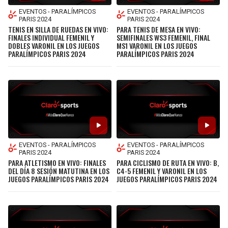
EVENTOS - PARALÍMPICOS
EVENTOS - PARALÍMPICOS
PARIS 2024
PARIS 2024
TENIS EN SILLA DE RUEDAS EN VIVO:
PARA TENIS DE MESA EN VIVO:
FINALES INDIVIDUAL FEMENIL Y
SEMIFINALES WS3 FEMENIL, FINAL
DOBLES VARONIL EN LOS JUEGOS
MS1 VARONIL EN LOS JUEGOS
PARALÍMPICOS PARIS 2024
PARALÍMPICOS PARIS 2024
EVENTOS - PARALÍMPICOS
EVENTOS - PARALÍMPICOS
PARIS 2024
PARIS 2024
PARA ATLETISMO EN VIVO: FINALES
PARA CICLISMO DE RUTA EN VIVO: B,
DEL DÍA 8 SESIÓN MATUTINA EN LOS
C4-5 FEMENIL Y VARONIL EN LOS
JUEGOS PARALÍMPICOS PARIS 2024
JUEGOS PARALÍMPICOS PARIS 2024