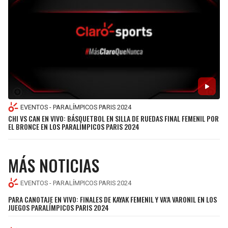
SEAHAWKS
PELICANS
BEARS
SPURS
LIONS
NUGGETS
PACKERS
TIMBERWOLVES
EVENTOS - PARALÍMPICOS PARIS 2024
CHI VS CAN EN VIVO: BÁSQUETBOL EN SILLA DE RUEDAS FINAL FEMENIL POR
VIKINGS
THUNDER
EL BRONCE EN LOS PARALÍMPICOS PARIS 2024
FALCONS
TRAIL BLAZERS
MÁS NOTICIAS
PANTHERS
JAZZ
EVENTOS - PARALÍMPICOS PARIS 2024
PARA CANOTAJE EN VIVO: FINALES DE KAYAK FEMENIL Y VA’A VARONIL EN LOS
SAINTS
JUEGOS PARALÍMPICOS PARIS 2024