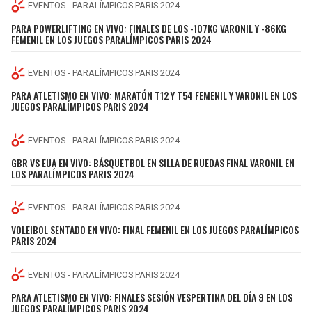
BUCCANEERS
EVENTOS - PARALÍMPICOS PARIS 2024
PARA POWERLIFTING EN VIVO: FINALES DE LOS -107KG VARONIL Y -86KG
FEMENIL EN LOS JUEGOS PARALÍMPICOS PARIS 2024
EVENTOS - PARALÍMPICOS PARIS 2024
PARA ATLETISMO EN VIVO: MARATÓN T12 Y T54 FEMENIL Y VARONIL EN LOS
JUEGOS PARALÍMPICOS PARIS 2024
EVENTOS - PARALÍMPICOS PARIS 2024
GBR VS EUA EN VIVO: BÁSQUETBOL EN SILLA DE RUEDAS FINAL VARONIL EN
LOS PARALÍMPICOS PARIS 2024
EVENTOS - PARALÍMPICOS PARIS 2024
VOLEIBOL SENTADO EN VIVO: FINAL FEMENIL EN LOS JUEGOS PARALÍMPICOS
PARIS 2024
EVENTOS - PARALÍMPICOS PARIS 2024
PARA ATLETISMO EN VIVO: FINALES SESIÓN VESPERTINA DEL DÍA 9 EN LOS
JUEGOS PARALÍMPICOS PARIS 2024