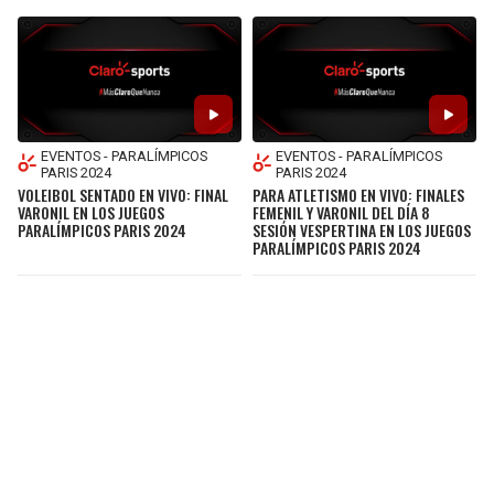
EVENTOS - PARALÍMPICOS
EVENTOS - PARALÍMPICOS
PARIS 2024
PARIS 2024
VOLEIBOL SENTADO EN VIVO: FINAL
PARA ATLETISMO EN VIVO: FINALES
VARONIL EN LOS JUEGOS
FEMENIL Y VARONIL DEL DÍA 8
PARALÍMPICOS PARIS 2024
SESIÓN VESPERTINA EN LOS JUEGOS
PARALÍMPICOS PARIS 2024