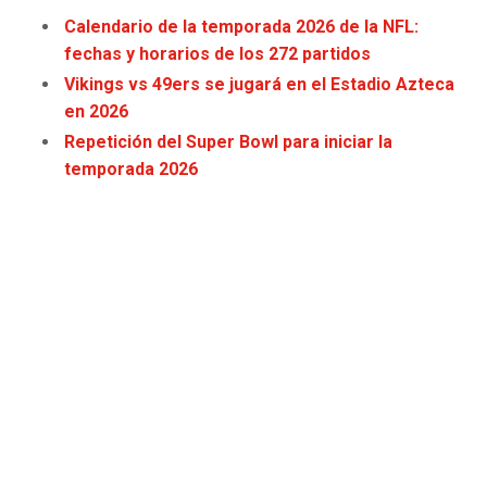
JAGUARS
WIZARDS
Calendario de la temporada 2026 de la NFL:
fechas y horarios de los 272 partidos
TITANS
WARRIORS
Vikings vs 49ers se jugará en el Estadio Azteca
en 2026
COWBOYS
CLIPPERS
Repetición del Super Bowl para iniciar la
temporada 2026
GIANTS
LAKERS
EAGLES
SUNS
COMMANDERS
KINGS
CARDINALS
MAVERICKS
RAMS
ROCKETS
49ERS
GRIZZLIES