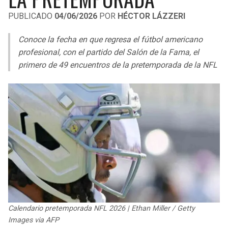
LIGA DE EXPANSIÓN MX
UEFA EUROPA LEAGUE
PUBLICADO
04/06/2026
POR
HÉCTOR LÁZZERI
RAIDERS
CAVALIERS
LEAGUES CUP
UEFA CONFERENCE LEAGUE
Conoce la fecha en que regresa el fútbol americano
MLS
profesional, con el partido del Salón de la Fama, el
CHARGERS
PISTONS
primero de 49 encuentros de la pretemporada de la NFL
COPA LIBERTADORES
RAVENS
PACERS
COPA SUDAMERICANA
BENGALS
BUCKS
LIGA BETPLAY
BROWNS
HAWKS
OTRAS LIGAS
STEELERS
HORNETS
TEXANS
HEAT
Calendario pretemporada NFL 2026 | Ethan Miller / Getty
COLTS
MAGIC
Images via AFP