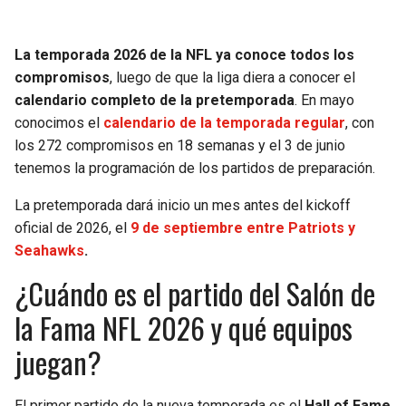
SEAHAWKS
PELICANS
La temporada 2026 de la NFL ya conoce todos los
compromisos
, luego de que la liga diera a conocer el
BEARS
SPURS
calendario completo de la pretemporada
. En mayo
conocimos el
calendario de la temporada regular
, con
LIONS
NUGGETS
los 272 compromisos en 18 semanas y el 3 de junio
tenemos la programación de los partidos de preparación.
PACKERS
TIMBERWOLVES
La pretemporada dará inicio un mes antes del kickoff
VIKINGS
THUNDER
oficial de 2026, el
9 de septiembre entre Patriots y
Seahawks
.
FALCONS
TRAIL BLAZERS
¿Cuándo es el partido del Salón de
la Fama NFL 2026 y qué equipos
PANTHERS
JAZZ
juegan?
SAINTS
El primer partido de la nueva temporada es el
Hall of Fame