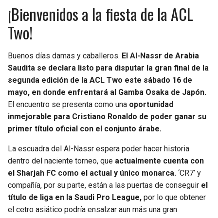
¡Bienvenidos a la fiesta de la ACL
Two!
Buenos días damas y caballeros.
El Al-Nassr de Arabia
Saudita se declara listo para disputar la gran final de la
segunda edición de la ACL Two este sábado 16 de
mayo, en donde enfrentará al Gamba Osaka de Japón.
El encuentro se presenta como una
oportunidad
inmejorable para Cristiano Ronaldo de poder ganar su
primer título oficial con el conjunto árabe.
La escuadra del Al-Nassr espera poder hacer historia
dentro del naciente torneo, que
actualmente cuenta con
el Sharjah FC como el actual y único monarca.
‘CR7’ y
compañía, por su parte, están a las puertas de conseguir
el
título de liga en la Saudi Pro League,
por lo que obtener
el cetro asiático podría ensalzar aun más una gran