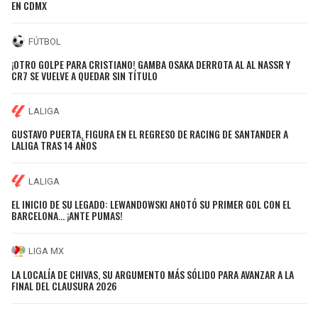
EN CDMX
FÚTBOL
¡OTRO GOLPE PARA CRISTIANO! GAMBA OSAKA DERROTA AL AL NASSR Y
CR7 SE VUELVE A QUEDAR SIN TÍTULO
LALIGA
GUSTAVO PUERTA, FIGURA EN EL REGRESO DE RACING DE SANTANDER A
LALIGA TRAS 14 AÑOS
LALIGA
EL INICIO DE SU LEGADO: LEWANDOWSKI ANOTÓ SU PRIMER GOL CON EL
BARCELONA… ¡ANTE PUMAS!
LIGA MX
LA LOCALÍA DE CHIVAS, SU ARGUMENTO MÁS SÓLIDO PARA AVANZAR A LA
FINAL DEL CLAUSURA 2026