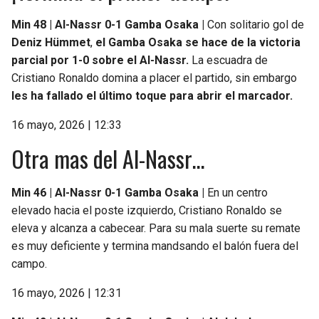
Min 48 | Al-Nassr 0-1 Gamba Osaka |
Con solitario gol de
Deniz Hümmet
,
el Gamba Osaka se hace de la victoria
parcial por 1-0 sobre el Al-Nassr.
La escuadra de
Cristiano Ronaldo domina a placer el partido, sin embargo
les ha fallado el último toque para abrir el marcador.
16 mayo, 2026 | 12:33
Otra mas del Al-Nassr…
Min 46 | Al-Nassr 0-1 Gamba Osaka |
En un centro
elevado hacia el poste izquierdo, Cristiano Ronaldo se
eleva y alcanza a cabecear. Para su mala suerte su remate
es muy deficiente y termina mandsando el balón fuera del
campo.
16 mayo, 2026 | 12:31