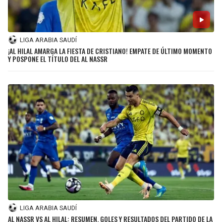
LIGA ARABIA SAUDÍ
¡AL HILAL AMARGA LA FIESTA DE CRISTIANO! EMPATE DE ÚLTIMO MOMENTO
Y POSPONE EL TÍTULO DEL AL NASSR
LIGA ARABIA SAUDÍ
AL NASSR VS AL HILAL: RESUMEN, GOLES Y RESULTADOS DEL PARTIDO DE LA