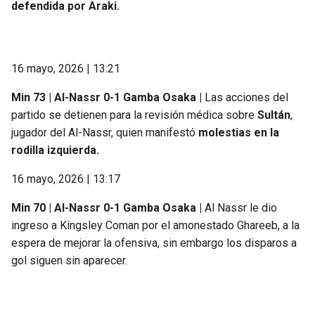
defendida por Araki.
16 mayo, 2026 | 13:21
Min 73 | Al-Nassr 0-1 Gamba Osaka |
Las acciones del
partido se detienen para la revisión médica sobre
Sultán
,
jugador del Al-Nassr, quien manifestó
molestias en la
rodilla izquierda.
16 mayo, 2026 | 13:17
Min 70 | Al-Nassr 0-1 Gamba Osaka |
Al Nassr le dio
ingreso a Kingsley Coman por el amonestado Ghareeb, a la
espera de mejorar la ofensiva, sin embargo los disparos a
gol siguen sin aparecer.