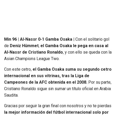
SEAHAWKS
PELICANS
BEARS
SPURS
LIONS
NUGGETS
Min 96 | Al-Nassr 0-1 Gamba Osaka |
Con el solitario gol
de
Deniz Hümmet
,
el Gamba Osaka le pega en casa al
PACKERS
TIMBERWOLVES
Al-Nassr de Cristiano Ronaldo
, y con ello se queda con la
Asian Champions League Two.
VIKINGS
THUNDER
Con este cetro,
el Gamba Osaka suma su segundo cetro
internacional en sus vitrinas, tras la Liga de
FALCONS
TRAIL BLAZERS
Campeones de la AFC obtenida en el 2008.
Por su parte,
Cristiano Ronaldo sigue sin sumar un título oficial en Arabia
PANTHERS
JAZZ
Saudita.
SAINTS
Gracias por seguir la gran final con nosotros y no te pierdas
la mejor información del fútbol internacional solo por