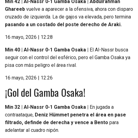
Min 42 | Al-Nassr 0-1 Gamba Osaka |
Abdulrahman
Ghareeb
vuelve a aparecer a la ofensiva, ahora con disparo
cruzado de izquierda. La de gajos va elevada, pero termina
pasando a un costado del poste derecho de Araki.
16 mayo, 2026 | 12:28
Min 40 | Al-Nassr 0-1 Gamba Osaka |
El Al-Nassr busca
seguir con el control del esférico, pero el Gamba Osaka ya
pisa con más peligro el área rival.
16 mayo, 2026 | 12:26
¡Gol del Gamba Osaka!
Min 32 | Al-Nassr 0-1 Gamba Osaka |
En jugada a
contraataque,
Deniz Hümmet penetra el área en pase
filtrado, definde de derecha y vence a Bento
para
adelantar al cuadro nipón.