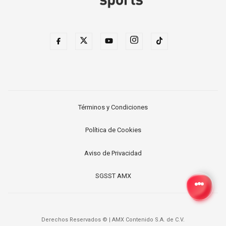
Términos y Condiciones
Política de Cookies
Aviso de Privacidad
SGSST AMX
Derechos Reservados ©
|
AMX Contenido S.A. de C.V.