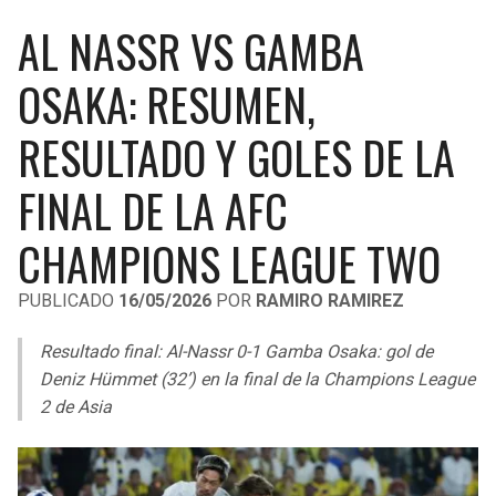
LIGA DE EXPANSIÓN MX
UEFA EUROPA LEAGUE
AL NASSR VS GAMBA
RAIDERS
CAVALIERS
LEAGUES CUP
UEFA CONFERENCE LEAGUE
OSAKA: RESUMEN,
MLS
CHARGERS
PISTONS
RESULTADO Y GOLES DE LA
COPA LIBERTADORES
RAVENS
PACERS
FINAL DE LA AFC
COPA SUDAMERICANA
BENGALS
BUCKS
CHAMPIONS LEAGUE TWO
LIGA BETPLAY
BROWNS
HAWKS
PUBLICADO
16/05/2026
POR
RAMIRO RAMIREZ
OTRAS LIGAS
STEELERS
HORNETS
Resultado final: Al-Nassr 0-1 Gamba Osaka: gol de
Deniz Hümmet (32’) en la final de la Champions League
TEXANS
HEAT
2 de Asia
COLTS
MAGIC