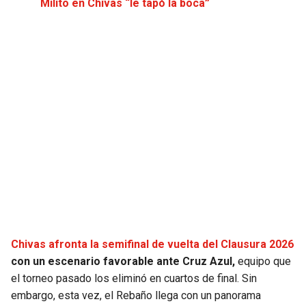
Milito en Chivas “le tapó la boca”
JAGUARS
WIZARDS
TITANS
WARRIORS
COWBOYS
CLIPPERS
GIANTS
LAKERS
EAGLES
SUNS
COMMANDERS
KINGS
CARDINALS
MAVERICKS
Chivas afronta la semifinal de vuelta del Clausura 2026
con un escenario favorable ante Cruz Azul,
equipo que
RAMS
ROCKETS
el torneo pasado los eliminó en cuartos de final. Sin
embargo, esta vez, el Rebaño llega con un panorama
49ERS
GRIZZLIES