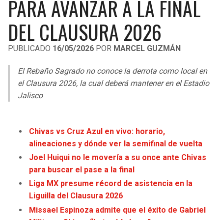
PARA AVANZAR A LA FINAL
LIGA DE EXPANSIÓN MX
UEFA EUROPA LEAGUE
DEL CLAUSURA 2026
RAIDERS
CAVALIERS
LEAGUES CUP
UEFA CONFERENCE LEAGUE
PUBLICADO
16/05/2026
POR
MARCEL GUZMÁN
MLS
CHARGERS
PISTONS
El Rebaño Sagrado no conoce la derrota como local en
COPA LIBERTADORES
RAVENS
PACERS
el Clausura 2026, la cual deberá mantener en el Estadio
COPA SUDAMERICANA
Jalisco
BENGALS
BUCKS
LIGA BETPLAY
BROWNS
HAWKS
Chivas vs Cruz Azul en vivo: horario,
OTRAS LIGAS
alineaciones y dónde ver la semifinal de vuelta
STEELERS
HORNETS
Joel Huiqui no le movería a su once ante Chivas
para buscar el pase a la final
TEXANS
HEAT
Liga MX presume récord de asistencia en la
Liguilla del Clausura 2026
COLTS
MAGIC
Missael Espinoza admite que el éxito de Gabriel