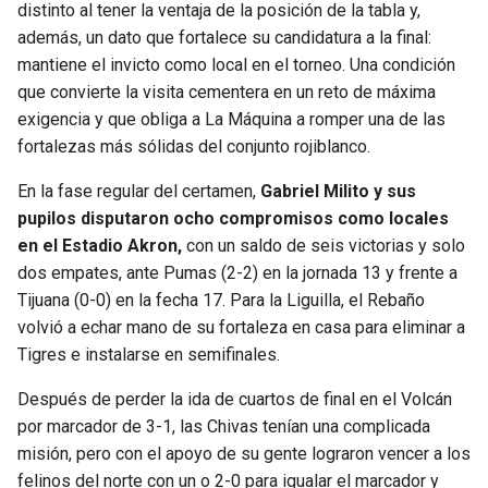
distinto al tener la ventaja de la posición de la tabla y,
además, un dato que fortalece su candidatura a la final:
SEAHAWKS
PELICANS
mantiene el invicto como local en el torneo. Una condición
que convierte la visita cementera en un reto de máxima
BEARS
SPURS
exigencia y que obliga a La Máquina a romper una de las
fortalezas más sólidas del conjunto rojiblanco.
LIONS
NUGGETS
En la fase regular del certamen,
Gabriel Milito y sus
PACKERS
TIMBERWOLVES
pupilos disputaron ocho compromisos como locales
en el Estadio Akron,
con un saldo de seis victorias y solo
VIKINGS
THUNDER
dos empates, ante Pumas (2-2) en la jornada 13 y frente a
Tijuana (0-0) en la fecha 17. Para la Liguilla, el Rebaño
FALCONS
TRAIL BLAZERS
volvió a echar mano de su fortaleza en casa para eliminar a
Tigres e instalarse en semifinales.
PANTHERS
JAZZ
Después de perder la ida de cuartos de final en el Volcán
por marcador de 3-1, las Chivas tenían una complicada
SAINTS
misión, pero con el apoyo de su gente lograron vencer a los
felinos del norte con un o 2-0 para igualar el marcador y