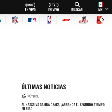
EN VIVO
EN VIVO
BUSCAR
MX
EAGUE
ERIE A
NFL
MLB
NBA
FÓRMULA 1
CICLISMO
BOXEO
ÚLTIMAS NOTICIAS
FÚTBOL
AL NASSR VS GAMBA OSAKA: ¡ARRANCA EL SEGUNDO TIEMPO
EN RIAD!