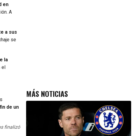
d en
ión. A
te a sus
chaje se
e la
 el
MÁS NOTICIAS
as
fin de un
 finalizó