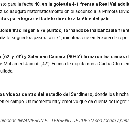
sto para la fecha 40,
en la goleada 4-1 frente a Real Valladoli
z se aseguró matemáticamente en el ascenso a la Primera Divis
s para lograr el boleto directo a la élite del país.
ición tras llegar a 78 puntos, tornándose inalcanzable fren
ruña le seguía los pasos con 71, mientras que en la zona de repe
ín (62′ y 73′) y Suleiman Camara (90+5′) firmaron las dianas d
de Mohamed Jaouab (42′). Encima le expulsaron a Carlos Clerc en
ultada.
los videos dentro del estadio del Sardinero,
donde los hinch
s en el campo. Un momento muy emotivo que da cuenta del logro:
sus hinchas INVADIERON EL TERRENO DE JUEGO con locura apenas