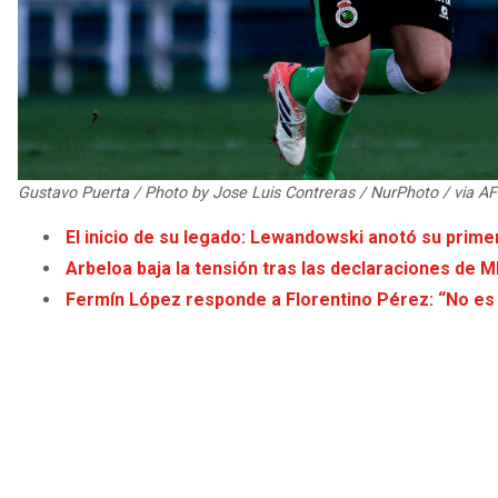
Gustavo Puerta / Photo by Jose Luis Contreras / NurPhoto / via AF
El inicio de su legado: Lewandowski anotó su prime
Arbeloa baja la tensión tras las declaraciones de
Fermín López responde a Florentino Pérez: “No es c