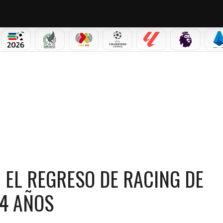
PICOS
MUNDIAL 2026
SELECCIÓN MEXICANA
LIGA MX
CHAMPIONS LEAGUE
LALIGA
PREMIER L
S
RACING DE SANTANDER A LALIGA TRAS 14 AÑOS
 EL REGRESO DE RACING DE
14 AÑOS