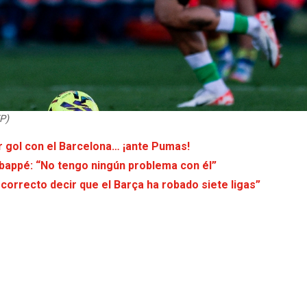
P)
r gol con el Barcelona… ¡ante Pumas!
 Mbappé: “No tengo ningún problema con él”
orrecto decir que el Barça ha robado siete ligas”