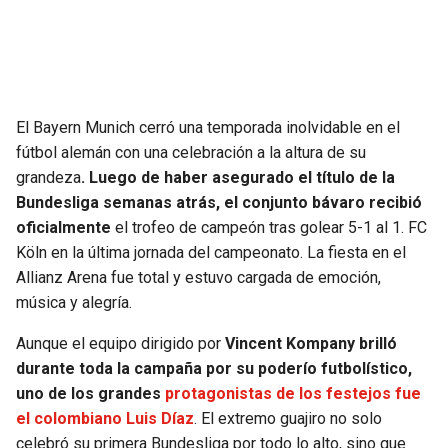
SEAHAWKS
PELICANS
BEARS
SPURS
El Bayern Munich cerró una temporada inolvidable en el
LIONS
NUGGETS
fútbol alemán con una celebración a la altura de su
grandeza
. Luego de haber asegurado el título de la
PACKERS
TIMBERWOLVES
Bundesliga semanas atrás, el conjunto bávaro recibió
oficialmente
el trofeo de campeón tras golear 5-1 al 1. FC
VIKINGS
THUNDER
Köln en la última jornada del campeonato. La fiesta en el
Allianz Arena fue total y estuvo cargada de emoción,
FALCONS
TRAIL BLAZERS
música y alegría.
Aunque el equipo dirigido por
Vincent Kompany brilló
PANTHERS
JAZZ
durante toda la campaña por su poderío futbolístico,
uno de los grandes
protagonistas de los festejos fue
SAINTS
el colombiano Luis Díaz
. El extremo guajiro no solo
celebró su primera Bundesliga por todo lo alto, sino que