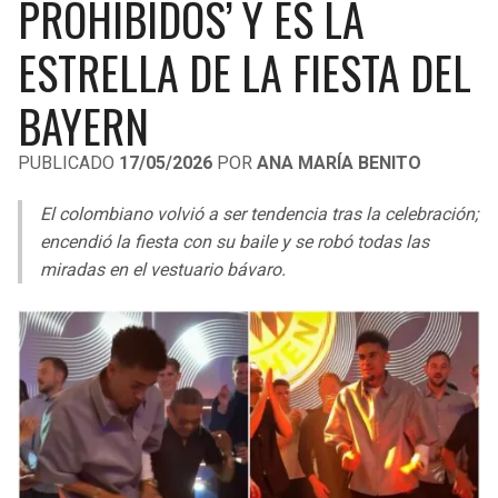
PROHIBIDOS’ Y ES LA
LIGA DE EXPANSIÓN MX
UEFA EUROPA LEAGUE
ESTRELLA DE LA FIESTA DEL
RAIDERS
CAVALIERS
LEAGUES CUP
UEFA CONFERENCE LEAGUE
BAYERN
MLS
CHARGERS
PISTONS
PUBLICADO
17/05/2026
POR
ANA MARÍA BENITO
COPA LIBERTADORES
RAVENS
PACERS
El colombiano volvió a ser tendencia tras la celebración;
COPA SUDAMERICANA
BENGALS
BUCKS
encendió la fiesta con su baile y se robó todas las
LIGA BETPLAY
miradas en el vestuario bávaro.
BROWNS
HAWKS
OTRAS LIGAS
STEELERS
HORNETS
TEXANS
HEAT
COLTS
MAGIC