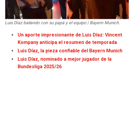
JAGUARS
WIZARDS
TITANS
WARRIORS
Luis Díaz bailando con su papá y el equipo | Bayern Munich.
Un aporte impresionante de Luis Díaz: Vincent
COWBOYS
CLIPPERS
Kompany anticipa el resumen de temporada
Luis Díaz, la pieza confiable del Bayern Munich
GIANTS
LAKERS
Luis Díaz, nominado a mejor jugador de la
Bundesliga 2025/26
EAGLES
SUNS
COMMANDERS
KINGS
CARDINALS
MAVERICKS
RAMS
ROCKETS
49ERS
GRIZZLIES