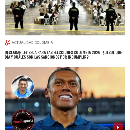
ACTUALIDAD COLOMBIA
DECLARAN LEY SECA PARA LAS ELECCIONES COLOMBIA 2026: ¿DESDE QUÉ
DÍA Y CUÁLES SON LAS SANCIONES POR INCUMPLIR?