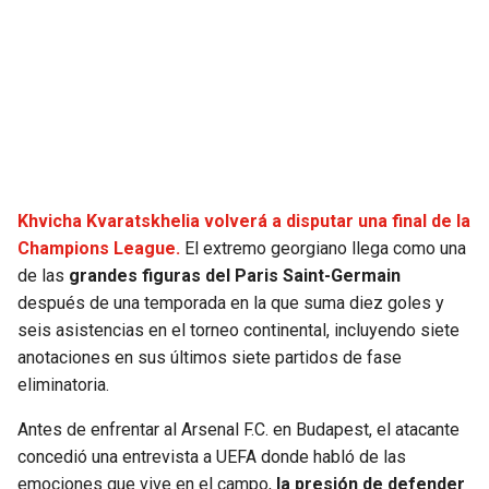
SEAHAWKS
PELICANS
BEARS
SPURS
LIONS
NUGGETS
PACKERS
TIMBERWOLVES
Khvicha Kvaratskhelia volverá a disputar una final de la
Champions League.
El extremo georgiano llega como una
VIKINGS
THUNDER
de las
grandes figuras del Paris Saint-Germain
después de una temporada en la que suma diez goles y
FALCONS
TRAIL BLAZERS
seis asistencias en el torneo continental, incluyendo siete
anotaciones en sus últimos siete partidos de fase
PANTHERS
JAZZ
eliminatoria.
Antes de enfrentar al Arsenal F.C. en Budapest, el atacante
SAINTS
concedió una entrevista a UEFA donde habló de las
emociones que vive en el campo,
la presión de defender