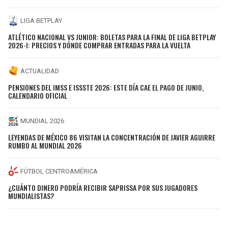
LIGA BETPLAY
ATLÉTICO NACIONAL VS JUNIOR: BOLETAS PARA LA FINAL DE LIGA BETPLAY
2026-I: PRECIOS Y DÓNDE COMPRAR ENTRADAS PARA LA VUELTA
ACTUALIDAD
PENSIONES DEL IMSS E ISSSTE 2026: ESTE DÍA CAE EL PAGO DE JUNIO,
CALENDARIO OFICIAL
MUNDIAL 2026
LEYENDAS DE MÉXICO 86 VISITAN LA CONCENTRACIÓN DE JAVIER AGUIRRE
RUMBO AL MUNDIAL 2026
FÚTBOL CENTROAMÉRICA
¿CUÁNTO DINERO PODRÍA RECIBIR SAPRISSA POR SUS JUGADORES
MUNDIALISTAS?