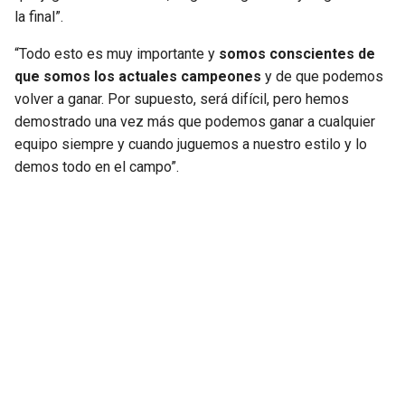
la final”.
“Todo esto es muy importante y
somos conscientes de
que somos los actuales campeones
y de que podemos
volver a ganar. Por supuesto, será difícil, pero hemos
demostrado una vez más que podemos ganar a cualquier
equipo siempre y cuando juguemos a nuestro estilo y lo
demos todo en el campo”.