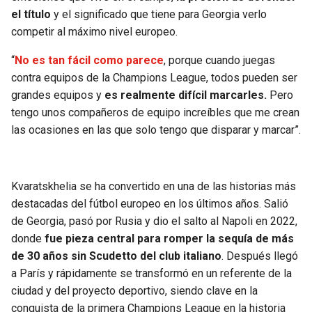
BUCCANEERS
el título
y el significado que tiene para Georgia verlo
competir al máximo nivel europeo.
“
No es tan fácil como parece
, porque cuando juegas
contra equipos de la Champions League, todos pueden ser
grandes equipos y
es realmente difícil marcarles.
Pero
tengo unos compañeros de equipo increíbles que me crean
las ocasiones en las que solo tengo que disparar y marcar”.
Kvaratskhelia se ha convertido en una de las historias más
destacadas del fútbol europeo en los últimos años. Salió
de Georgia, pasó por Rusia y dio el salto al Napoli en 2022,
donde
fue pieza central para romper la sequía de más
de 30 años sin Scudetto del club italiano
. Después llegó
a París y rápidamente se transformó en un referente de la
ciudad y del proyecto deportivo, siendo clave en la
conquista de la primera Champions League en la historia