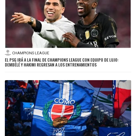
CHAMPIONS LEAGUE
EL PSG IRÁ A LA FINAL DE CHAMPIONS LEAGUE CON EQUIPO DE LUJO:
DEMBÉLÉ Y HAKIMI REGRESAN A LOS ENTRENAMIENTOS