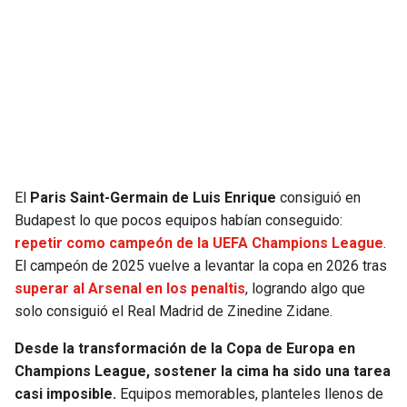
SEAHAWKS
PELICANS
BEARS
SPURS
LIONS
NUGGETS
PACKERS
TIMBERWOLVES
El
Paris Saint-Germain de Luis Enrique
consiguió en
Budapest lo que pocos equipos habían conseguido:
VIKINGS
THUNDER
repetir como campeón de la UEFA Champions League
.
El campeón de 2025 vuelve a levantar la copa en 2026 tras
FALCONS
TRAIL BLAZERS
superar al Arsenal en los penaltis
, logrando algo que
solo consiguió el Real Madrid de Zinedine Zidane.
PANTHERS
JAZZ
Desde la transformación de la Copa de Europa en
SAINTS
Champions League, sostener la cima ha sido una tarea
casi imposible.
Equipos memorables, planteles llenos de