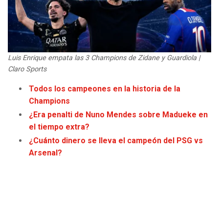
JAGUARS
WIZARDS
TITANS
WARRIORS
Luis Enrique empata las 3 Champions de Zidane y Guardiola |
COWBOYS
CLIPPERS
Claro Sports
GIANTS
LAKERS
Todos los campeones en la historia de la
Champions
EAGLES
SUNS
¿Era penalti de Nuno Mendes sobre Madueke en
el tiempo extra?
COMMANDERS
KINGS
¿Cuánto dinero se lleva el campeón del PSG vs
Arsenal?
CARDINALS
MAVERICKS
RAMS
ROCKETS
49ERS
GRIZZLIES