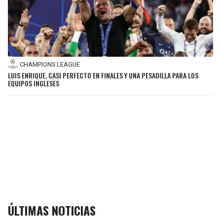
CHAMPIONS LEAGUE
LUIS ENRIQUE, CASI PERFECTO EN FINALES Y UNA PESADILLA PARA LOS
EQUIPOS INGLESES
ÚLTIMAS NOTICIAS