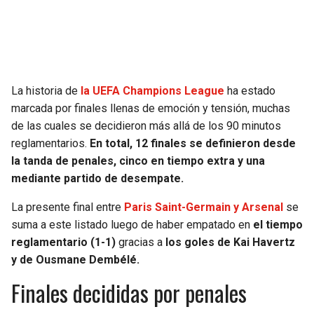
SEAHAWKS
PELICANS
BEARS
SPURS
La historia de
la UEFA Champions League
ha estado
LIONS
NUGGETS
marcada por finales llenas de emoción y tensión, muchas
de las cuales se decidieron más allá de los 90 minutos
PACKERS
TIMBERWOLVES
reglamentarios.
En total, 12 finales se definieron desde
la tanda de penales, cinco en tiempo extra y una
VIKINGS
THUNDER
mediante partido de desempate.
La presente final entre
Paris Saint-Germain y Arsenal
se
FALCONS
TRAIL BLAZERS
suma a este listado luego de haber empatado en
el tiempo
reglamentario (1-1)
gracias a
los goles de Kai Havertz
PANTHERS
JAZZ
y de Ousmane Dembélé.
SAINTS
Finales decididas por penales