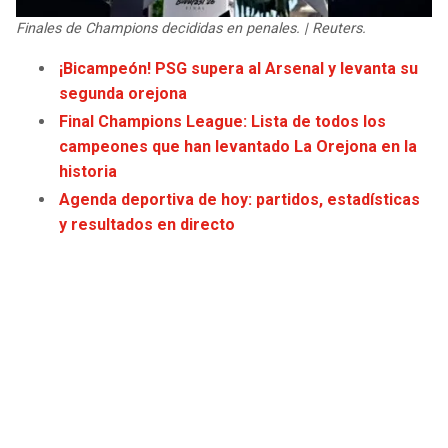
JAGUARS
WIZARDS
Finales de Champions decididas en penales. | Reuters.
¡Bicampeón! PSG supera al Arsenal y levanta su
TITANS
WARRIORS
segunda orejona
Final Champions League: Lista de todos los
COWBOYS
CLIPPERS
campeones que han levantado La Orejona en la
historia
GIANTS
LAKERS
Agenda deportiva de hoy: partidos, estadísticas
y resultados en directo
EAGLES
SUNS
COMMANDERS
KINGS
CARDINALS
MAVERICKS
RAMS
ROCKETS
49ERS
GRIZZLIES