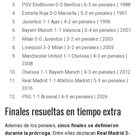
PSV Eindhoven 0-0 Benfica | 6-5 en penales | 1988
Estrella Roja 0-0 Marsella | 5-3 en penales | 1991
Juventus 1-1 Ajax | 4-2 en penales | 1996
Bayern Munich 1-1 Valencia | 5-4 en penales | 2001
Milan 0-0 Juventus | 3-2 en penales | 2003
Liverpool 3-3 Milan | 3-2 en penales | 2005
Manchester United 1-1 Chelsea | 4-3 en penales |
2008
Chelsea 1-1 Bayern Munich | 4-3 en penales | 2012
Real Madrid 1-1 Atlético Madrid | 5-3 en penales |
2016
PSG 1-1 Arsenal | 4-3 en penales | 2026
Finales resueltas en tiempo extra
Además de los penales,
cinco finales se definieron
durante la prórroga.
Entre ellas destacan
Real Madrid 3-