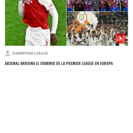
CHAMPIONS LEAGUE
ARSENAL ARRUINA EL DOMINIO DE LA PREMIER LEAGUE EN EUROPA