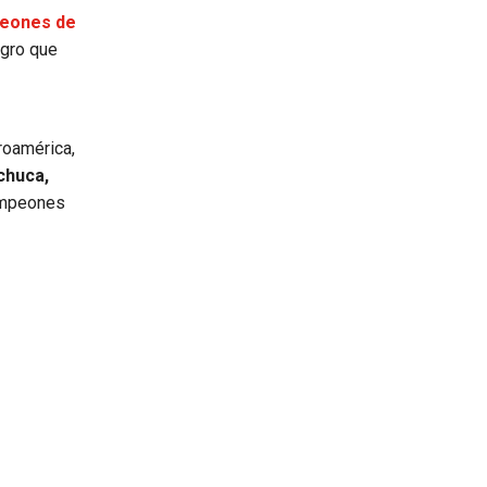
peones de
ogro que
roamérica,
chuca,
campeones