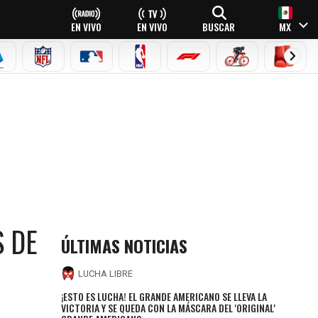
EN VIVO
EN VIVO
BUSCAR
MX
EAGUE
ERIE A
NFL
MLB
NBA
FÓRMULA 1
CICLISMO
BOXEO
 DE
ÚLTIMAS NOTICIAS
LUCHA LIBRE
¡ESTO ES LUCHA! EL GRANDE AMERICANO SE LLEVA LA
VICTORIA Y SE QUEDA CON LA MÁSCARA DEL 'ORIGINAL'