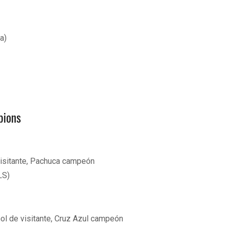
a)
pions
visitante, Pachuca campeón
LS)
ol de visitante, Cruz Azul campeón