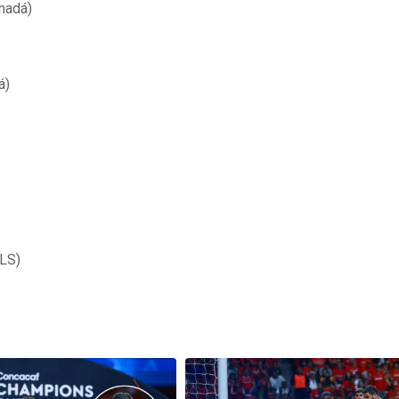
nadá)
á)
MLS)