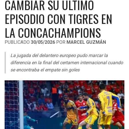
CAMBIAR SU ÚLTIMO
LIGA DE EXPANSIÓN MX
UEFA EUROPA LEAGUE
EPISODIO CON TIGRES EN
RAIDERS
CAVALIERS
LEAGUES CUP
UEFA CONFERENCE LEAGUE
LA CONCACHAMPIONS
MLS
CHARGERS
PISTONS
PUBLICADO
30/05/2026
POR
MARCEL GUZMÁN
COPA LIBERTADORES
RAVENS
PACERS
La jugada del delantero europeo pudo marcar la
COPA SUDAMERICANA
BENGALS
BUCKS
diferencia en la final del certamen internacional cuando
LIGA BETPLAY
se encontraba el empate sin goles
BROWNS
HAWKS
OTRAS LIGAS
STEELERS
HORNETS
TEXANS
HEAT
COLTS
MAGIC