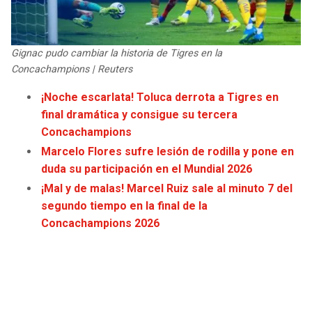
JAGUARS
WIZARDS
TITANS
WARRIORS
Gignac pudo cambiar la historia de Tigres en la
Concachampions | Reuters
COWBOYS
CLIPPERS
¡Noche escarlata! Toluca derrota a Tigres en
final dramática y consigue su tercera
GIANTS
LAKERS
Concachampions
Marcelo Flores sufre lesión de rodilla y pone en
EAGLES
SUNS
duda su participación en el Mundial 2026
¡Mal y de malas! Marcel Ruiz sale al minuto 7 del
COMMANDERS
KINGS
segundo tiempo en la final de la
Concachampions 2026
CARDINALS
MAVERICKS
RAMS
ROCKETS
49ERS
GRIZZLIES