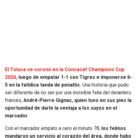
SEAHAWKS
PELICANS
BEARS
SPURS
LIONS
NUGGETS
PACKERS
TIMBERWOLVES
El Toluca se coronó en la Concacaf Champions Cup
VIKINGS
THUNDER
2026,
luego de empatar 1-1 con Tigres e imponerse 6-
5 en la fatídica tanda de penaltis.
Una historia que pudo
FALCONS
TRAIL BLAZERS
ser diferente de no ser por una increíble falla del delantero
francés,
André-Pierre Gignac, quien tuvo en sus pies la
oportunidad de darle la ventaja a los suyos en el
PANTHERS
JAZZ
marcador.
SAINTS
Con el marcador empato a cero al minuto 78,
los felinos
mandaron un servicio al corazón del área, donde hubo