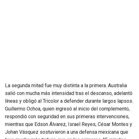
SEAHAWKS
PELICANS
BEARS
SPURS
LIONS
NUGGETS
PACKERS
TIMBERWOLVES
VIKINGS
THUNDER
La segunda mitad fue muy distinta a la primera. Australia
FALCONS
TRAIL BLAZERS
salió con mucha más intensidad tras el descanso, adelantó
líneas y obligó al Tricolor a defender durante largos lapsos.
Guillermo Ochoa, quien ingresó al inicio del complemento,
PANTHERS
JAZZ
respondió con seguridad en sus primeras intervenciones,
mientras que Edson Álvarez, Israel Reyes, César Montes y
SAINTS
Johan Vásquez sostuvieron a una defensa mexicana que