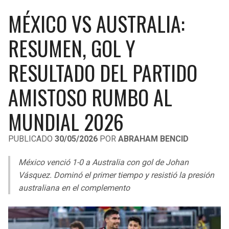
LIGA DE EXPANSIÓN MX
UEFA EUROPA LEAGUE
MÉXICO VS AUSTRALIA:
RAIDERS
CAVALIERS
LEAGUES CUP
UEFA CONFERENCE LEAGUE
RESUMEN, GOL Y
MLS
CHARGERS
PISTONS
RESULTADO DEL PARTIDO
COPA LIBERTADORES
RAVENS
PACERS
AMISTOSO RUMBO AL
COPA SUDAMERICANA
BENGALS
BUCKS
MUNDIAL 2026
LIGA BETPLAY
BROWNS
HAWKS
PUBLICADO
30/05/2026
POR
ABRAHAM BENCID
OTRAS LIGAS
STEELERS
HORNETS
México venció 1-0 a Australia con gol de Johan
Vásquez. Dominó el primer tiempo y resistió la presión
TEXANS
HEAT
australiana en el complemento
COLTS
MAGIC