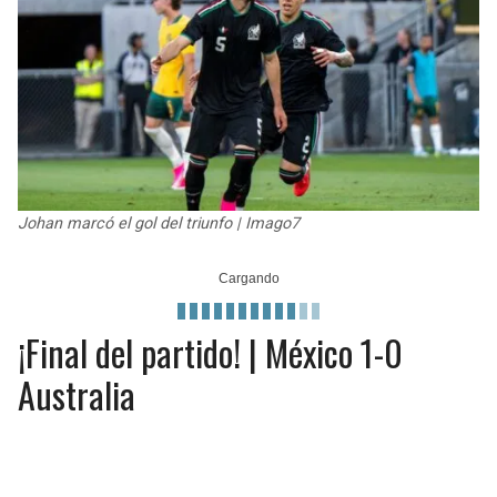
JAGUARS
WIZARDS
TITANS
WARRIORS
COWBOYS
CLIPPERS
GIANTS
LAKERS
Johan marcó el gol del triunfo | Imago7
EAGLES
SUNS
COMMANDERS
KINGS
¡Final del partido! | México 1-0
CARDINALS
MAVERICKS
Australia
RAMS
ROCKETS
49ERS
GRIZZLIES