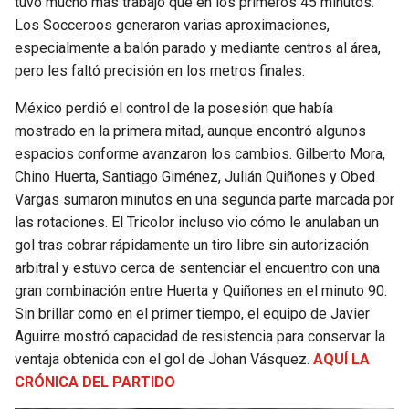
tuvo mucho más trabajo que en los primeros 45 minutos.
BUCCANEERS
Los Socceroos generaron varias aproximaciones,
especialmente a balón parado y mediante centros al área,
pero les faltó precisión en los metros finales.
México perdió el control de la posesión que había
mostrado en la primera mitad, aunque encontró algunos
espacios conforme avanzaron los cambios. Gilberto Mora,
Chino Huerta, Santiago Giménez, Julián Quiñones y Obed
Vargas sumaron minutos en una segunda parte marcada por
las rotaciones. El Tricolor incluso vio cómo le anulaban un
gol tras cobrar rápidamente un tiro libre sin autorización
arbitral y estuvo cerca de sentenciar el encuentro con una
gran combinación entre Huerta y Quiñones en el minuto 90.
Sin brillar como en el primer tiempo, el equipo de Javier
Aguirre mostró capacidad de resistencia para conservar la
ventaja obtenida con el gol de Johan Vásquez.
AQUÍ LA
CRÓNICA DEL PARTIDO