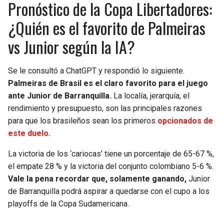
Pronóstico de la Copa Libertadores:
¿Quién es el favorito de Palmeiras
vs Junior según la IA?
Se le consultó a ChatGPT y respondió lo siguiente.
Palmeiras de Brasil es el claro favorito para el juego
ante Junior de Barranquilla.
La localía, jerarquía, el
rendimiento y presupuesto, son las principales razones
para que los brasileños sean los primeros
opcionados de
este duelo.
La victoria de los ‘cariocas’ tiene un porcentaje de 65-67 %,
el empate 28 % y la victoria del conjunto colombiano 5-6 %.
Vale la pena recordar que, solamente ganando,
Junior
de Barranquilla podrá aspirar a quedarse con el cupo a los
playoffs de la Copa Sudamericana.