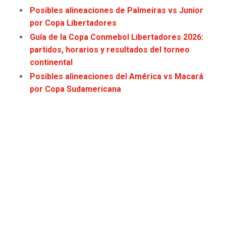
JAGUARS
WIZARDS
Posibles alineaciones de Palmeiras vs Junior
por Copa Libertadores
TITANS
WARRIORS
Guía de la Copa Conmebol Libertadores 2026:
partidos, horarios y resultados del torneo
COWBOYS
CLIPPERS
continental
Posibles alineaciones del América vs Macará
GIANTS
LAKERS
por Copa Sudamericana
EAGLES
SUNS
COMMANDERS
KINGS
CARDINALS
MAVERICKS
RAMS
ROCKETS
49ERS
GRIZZLIES