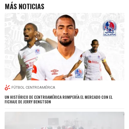
MÁS NOTICIAS
FÚTBOL CENTROAMÉRICA
UN HISTÓRICO DE CENTROAMÉRICA ROMPERÍA EL MERCADO CON EL
FICHAJE DE JERRY BENGTSON