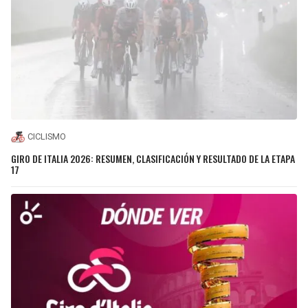
CICLISMO
GIRO DE ITALIA 2026: RESUMEN, CLASIFICACIÓN Y RESULTADO DE LA ETAPA
17