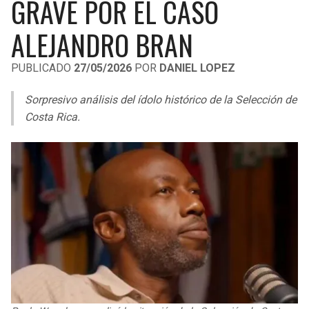
GRAVE POR EL CASO
LIGA DE EXPANSIÓN MX
UEFA EUROPA LEAGUE
ALEJANDRO BRAN
RAIDERS
CAVALIERS
LEAGUES CUP
UEFA CONFERENCE LEAGUE
PUBLICADO
27/05/2026
POR
DANIEL LOPEZ
MLS
CHARGERS
PISTONS
Sorpresivo análisis del ídolo histórico de la Selección de
COPA LIBERTADORES
RAVENS
PACERS
Costa Rica.
COPA SUDAMERICANA
BENGALS
BUCKS
LIGA BETPLAY
BROWNS
HAWKS
OTRAS LIGAS
STEELERS
HORNETS
TEXANS
HEAT
COLTS
MAGIC