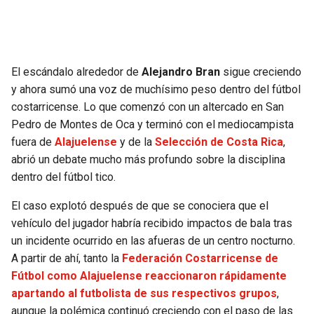
SEAHAWKS
PELICANS
BEARS
SPURS
El escándalo alrededor de
Alejandro Bran
sigue creciendo
y ahora sumó una voz de muchísimo peso dentro del fútbol
LIONS
NUGGETS
costarricense. Lo que comenzó con un altercado en San
Pedro de Montes de Oca y terminó con el mediocampista
PACKERS
TIMBERWOLVES
fuera de
Alajuelense
y de la
Selección de Costa Rica
,
abrió un debate mucho más profundo sobre la disciplina
VIKINGS
THUNDER
dentro del fútbol tico.
El caso explotó después de que se conociera que el
FALCONS
TRAIL BLAZERS
vehículo del jugador habría recibido impactos de bala tras
un incidente ocurrido en las afueras de un centro nocturno.
PANTHERS
JAZZ
A partir de ahí, tanto la
Federación Costarricense de
Fútbol como Alajuelense reaccionaron rápidamente
SAINTS
apartando al futbolista de sus respectivos grupos
,
aunque la polémica continuó creciendo con el paso de las