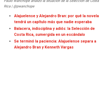
Paulo Wanchope analizó la situación de la Selección de Costa
JAGUARS
WIZARDS
Rica | @pwanchope
Alajuelense y Alejandro Bran: por qué la novela
TITANS
WARRIORS
tendrá un capítulo más que nadie esperaba
Balacera, indisciplina y adiós: la Selección de
COWBOYS
CLIPPERS
Costa Rica, sumergida en un escándalo
Se terminó la paciencia: Alajuelense separa a
GIANTS
LAKERS
Alejandro Bran y Kenneth Vargas
EAGLES
SUNS
COMMANDERS
KINGS
CARDINALS
MAVERICKS
RAMS
ROCKETS
49ERS
GRIZZLIES