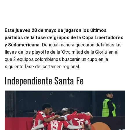
SEAHAWKS
PELICANS
BEARS
SPURS
Este jueves 28 de mayo se jugaron los últimos
partidos de la fase de grupos de la Copa Libertadores
LIONS
NUGGETS
y Sudamericana.
De igual manera quedaron definidas las
llaves de los playoffs de la ‘Otra mitad de la Gloria’ en el
PACKERS
TIMBERWOLVES
que 2 equipos colombianos buscarán un cupo en la
siguiente fase del certamen regional.
VIKINGS
THUNDER
Independiente Santa Fe
FALCONS
TRAIL BLAZERS
PANTHERS
JAZZ
SAINTS