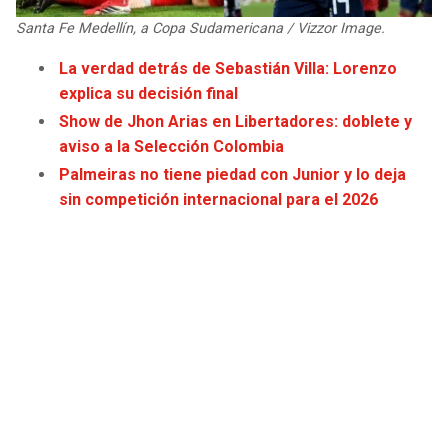
JAGUARS
WIZARDS
Santa Fe Medellín, a Copa Sudamericana / Vizzor Image.
La verdad detrás de Sebastián Villa: Lorenzo
TITANS
WARRIORS
explica su decisión final
Show de Jhon Arias en Libertadores: doblete y
COWBOYS
CLIPPERS
aviso a la Selección Colombia
Palmeiras no tiene piedad con Junior y lo deja
GIANTS
LAKERS
sin competición internacional para el 2026
EAGLES
SUNS
COMMANDERS
KINGS
CARDINALS
MAVERICKS
RAMS
ROCKETS
49ERS
GRIZZLIES