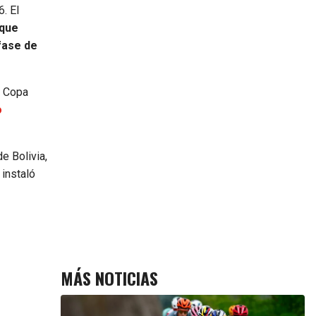
. El
 que
fase de
a Copa
o
e Bolivia,
 instaló
MÁS NOTICIAS