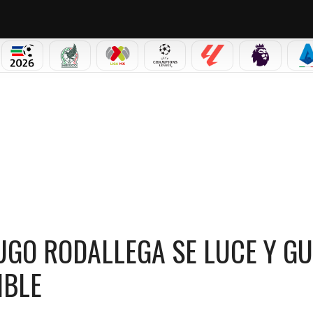
PICOS
MUNDIAL 2026
SELECCIÓN MEXICANA
LIGA MX
CHAMPIONS LEAGUE
LALIGA
PREMIER L
S
Y GUÍA A SANTA FE EN LA COPA IMPOSIBLE
HUGO RODALLEGA SE LUCE Y GU
IBLE