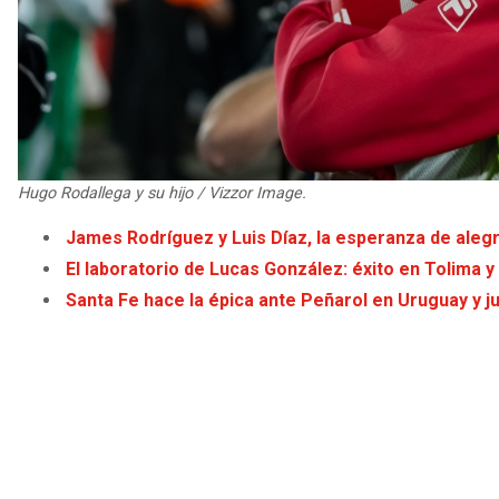
Hugo Rodallega y su hijo / Vizzor Image.
James Rodríguez y Luis Díaz, la esperanza de alegr
El laboratorio de Lucas González: éxito en Tolima y
Santa Fe hace la épica ante Peñarol en Uruguay y 