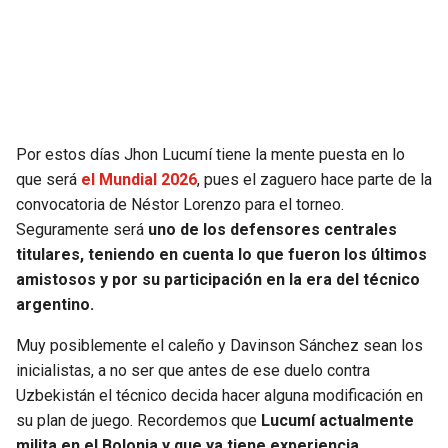
SEAHAWKS
PELICANS
BEARS
SPURS
LIONS
NUGGETS
Por estos días Jhon Lucumí tiene la mente puesta en lo
que será
el Mundial 2026
, pues el zaguero hace parte de la
PACKERS
TIMBERWOLVES
convocatoria de Néstor Lorenzo para el torneo.
Seguramente será
uno de los defensores centrales
VIKINGS
THUNDER
titulares, teniendo en cuenta lo que fueron los últimos
amistosos y por su participación en la era del técnico
FALCONS
TRAIL BLAZERS
argentino.
Muy posiblemente el caleño y Davinson Sánchez sean los
PANTHERS
JAZZ
inicialistas, a no ser que antes de ese duelo contra
Uzbekistán el técnico decida hacer alguna modificación en
SAINTS
su plan de juego. Recordemos que
Lucumí actualmente
milita en el Bolonia y que ya tiene experiencia