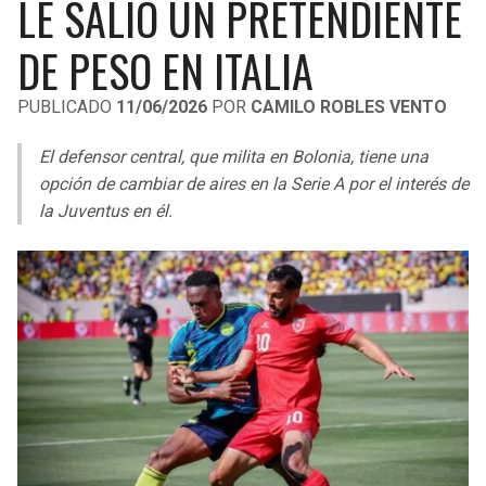
LE SALIÓ UN PRETENDIENTE
LIGA DE EXPANSIÓN MX
UEFA EUROPA LEAGUE
DE PESO EN ITALIA
RAIDERS
CAVALIERS
LEAGUES CUP
UEFA CONFERENCE LEAGUE
PUBLICADO
11/06/2026
POR
CAMILO ROBLES VENTO
MLS
CHARGERS
PISTONS
El defensor central, que milita en Bolonia, tiene una
COPA LIBERTADORES
RAVENS
PACERS
opción de cambiar de aires en la Serie A por el interés de
COPA SUDAMERICANA
la Juventus en él.
BENGALS
BUCKS
LIGA BETPLAY
BROWNS
HAWKS
OTRAS LIGAS
STEELERS
HORNETS
TEXANS
HEAT
COLTS
MAGIC