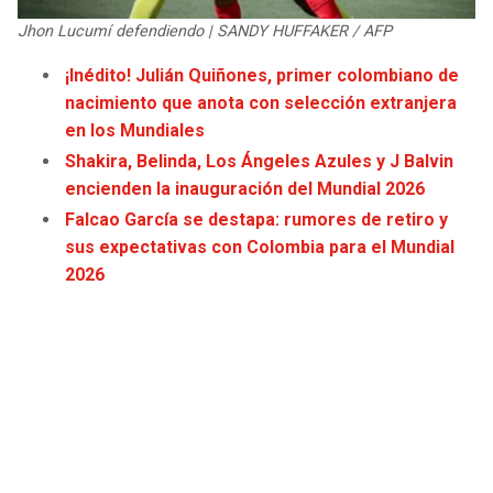
JAGUARS
WIZARDS
Jhon Lucumí defendiendo | SANDY HUFFAKER / AFP
¡Inédito! Julián Quiñones, primer colombiano de
TITANS
WARRIORS
nacimiento que anota con selección extranjera
en los Mundiales
COWBOYS
CLIPPERS
Shakira, Belinda, Los Ángeles Azules y J Balvin
encienden la inauguración del Mundial 2026
GIANTS
LAKERS
Falcao García se destapa: rumores de retiro y
sus expectativas con Colombia para el Mundial
EAGLES
SUNS
2026
COMMANDERS
KINGS
CARDINALS
MAVERICKS
RAMS
ROCKETS
49ERS
GRIZZLIES