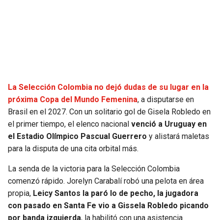
SEAHAWKS
PELICANS
BEARS
SPURS
LIONS
NUGGETS
La Selección Colombia no dejó dudas de su lugar en la
PACKERS
TIMBERWOLVES
próxima Copa del Mundo Femenina
, a disputarse en
Brasil en el 2027. Con un solitario gol de Gisela Robledo en
VIKINGS
THUNDER
el primer tiempo, el elenco nacional
venció a Uruguay en
el Estadio Olímpico Pascual Guerrero
y alistará maletas
FALCONS
TRAIL BLAZERS
para la disputa de una cita orbital más.
La senda de la victoria para la Selección Colombia
PANTHERS
JAZZ
comenzó rápido. Jorelyn Carabalí robó una pelota en área
propia,
Leicy Santos la paró lo de pecho, la jugadora
SAINTS
con pasado en Santa Fe vio a Gissela Robledo picando
por banda izquierda
, la habilitó con una asistencia