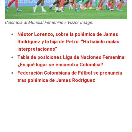
JAGUARS
WIZARDS
TITANS
WARRIORS
Colombia al Mundial Femenino / Vizzor Image.
Néstor Lorenzo, sobre la polémica de James
COWBOYS
CLIPPERS
Rodríguez y la hija de Petro: “Ha habido malas
interpretaciones”
GIANTS
LAKERS
Tabla de posiciones Liga de Naciones Femenina:
¿En qué lugar se encuentra Colombia?
EAGLES
SUNS
Federación Colombiana de Fútbol se pronuncia
tras polémica de James Rodríguez
COMMANDERS
KINGS
CARDINALS
MAVERICKS
RAMS
ROCKETS
49ERS
GRIZZLIES