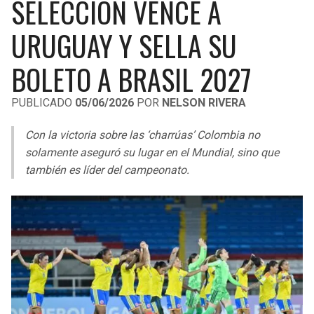
SELECCIÓN VENCE A
LIGA DE EXPANSIÓN MX
UEFA EUROPA LEAGUE
URUGUAY Y SELLA SU
RAIDERS
CAVALIERS
LEAGUES CUP
UEFA CONFERENCE LEAGUE
BOLETO A BRASIL 2027
MLS
CHARGERS
PISTONS
PUBLICADO
05/06/2026
POR
NELSON RIVERA
COPA LIBERTADORES
RAVENS
PACERS
Con la victoria sobre las ‘charrúas’ Colombia no
COPA SUDAMERICANA
BENGALS
BUCKS
solamente aseguró su lugar en el Mundial, sino que
LIGA BETPLAY
también es líder del campeonato.
BROWNS
HAWKS
OTRAS LIGAS
STEELERS
HORNETS
TEXANS
HEAT
COLTS
MAGIC