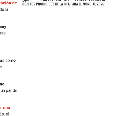
tación de
OBJETOS PROHIBIDOS DE LA FIFA PARA EL MUNDIAL 2026
de la
hany
luso
stas com
o
os
no.
 un par de
r una
s, el