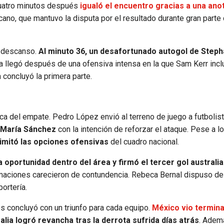
cuatro minutos después
igualó el encuentro gracias a una ano
cano, que mantuvo la disputa por el resultado durante gran parte 
l descanso.
Al minuto 36, un desafortunado autogol de Step
da llegó después de una ofensiva intensa en la que Sam Kerr inc
 concluyó la primera parte.
ca del empate. Pedro López envió al terreno de juego a futboli
y María Sánchez
con la intención de reforzar el ataque. Pese a l
limitó las opciones ofensivas
del cuadro nacional.
 oportunidad dentro del área y firmó el tercer gol australia
ximaciones carecieron de contundencia. Rebeca Bernal dispuso de
ortería.
s concluyó con un triunfo para cada equipo.
México vio termina
alia logró revancha tras la derrota sufrida días atrás
. Ademá