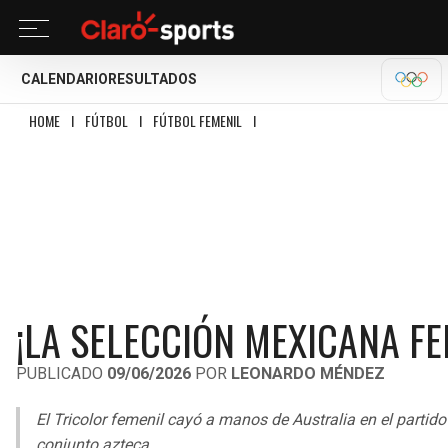
CALENDARIO
RESULTADOS
OLÍM
HOME
I
FÚTBOL
I
FÚTBOL FEMENIL
I
¡LA SELECCIÓN MEXICANA FEMENIL 
¡LA SELECCIÓN MEXICANA F
PUBLICADO
09/06/2026
POR
LEONARDO MÉNDEZ
El Tricolor femenil cayó a manos de Australia en el partid
conjunto azteca