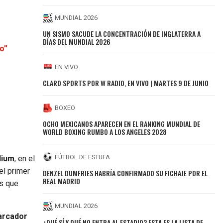
MUNDIAL 2026
UN SISMO SACUDE LA CONCENTRACIÓN DE INGLATERRA A
DÍAS DEL MUNDIAL 2026
co”
EN VIVO
CLARO SPORTS POR W RADIO, EN VIVO | MARTES 9 DE JUNIO
BOXEO
OCHO MEXICANOS APARECEN EN EL RANKING MUNDIAL DE
WORLD BOXING RUMBO A LOS ANGELES 2028
FÚTBOL DE ESTUFA
dium
, en el
el primer
DENZEL DUMFRIES HABRÍA CONFIRMADO SU FICHAJE POR EL
REAL MADRID
as que
MUNDIAL 2026
arcador
¿QUÉ SÍ Y QUÉ NO ENTRA AL ESTADIO? ESTA ES LA LISTA DE