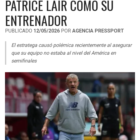
PATRICE LAIR COMO SU
LIGA DE EXPANSIÓN MX
UEFA EUROPA LEAGUE
ENTRENADOR
RAIDERS
CAVALIERS
LEAGUES CUP
UEFA CONFERENCE LEAGUE
PUBLICADO
12/05/2026
POR
AGENCIA PRESSPORT
MLS
CHARGERS
PISTONS
El estratega causó polémica recientemente al asegurar
COPA LIBERTADORES
RAVENS
PACERS
que su equipo no estaba al nivel del América en
COPA SUDAMERICANA
semifinales
BENGALS
BUCKS
LIGA BETPLAY
BROWNS
HAWKS
OTRAS LIGAS
STEELERS
HORNETS
TEXANS
HEAT
COLTS
MAGIC