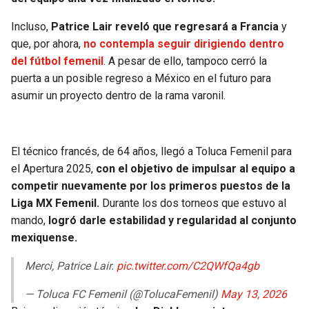
BUCCANEERS
Incluso,
Patrice Lair reveló que regresará a Francia
y
que, por ahora,
no contempla seguir dirigiendo dentro
del fútbol femenil
. A pesar de ello, tampoco cerró la
puerta a un posible regreso a México en el futuro para
asumir un proyecto dentro de la rama varonil.
El técnico francés, de 64 años, llegó a Toluca Femenil para
el Apertura 2025,
con el objetivo de impulsar al equipo a
competir nuevamente por los primeros puestos de la
Liga MX Femenil.
Durante los dos torneos que estuvo al
mando,
logró darle estabilidad y regularidad al conjunto
mexiquense.
Merci, Patrice Lair.
pic.twitter.com/C2QWfQa4gb
— Toluca FC Femenil (@TolucaFemenil)
May 13, 2026