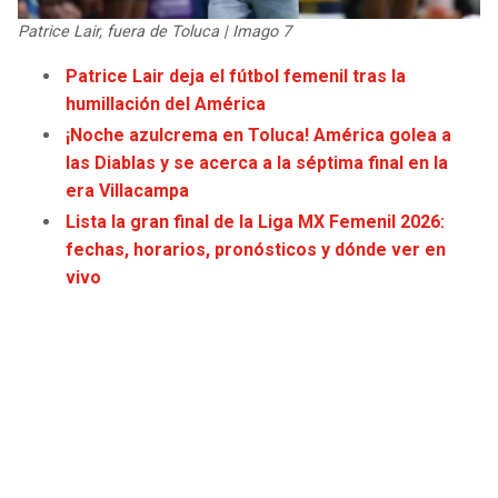
JAGUARS
WIZARDS
Patrice Lair, fuera de Toluca | Imago 7
Patrice Lair deja el fútbol femenil tras la
TITANS
WARRIORS
humillación del América
¡Noche azulcrema en Toluca! América golea a
COWBOYS
CLIPPERS
las Diablas y se acerca a la séptima final en la
era Villacampa
GIANTS
LAKERS
Lista la gran final de la Liga MX Femenil 2026:
fechas, horarios, pronósticos y dónde ver en
EAGLES
SUNS
vivo
COMMANDERS
KINGS
CARDINALS
MAVERICKS
RAMS
ROCKETS
49ERS
GRIZZLIES