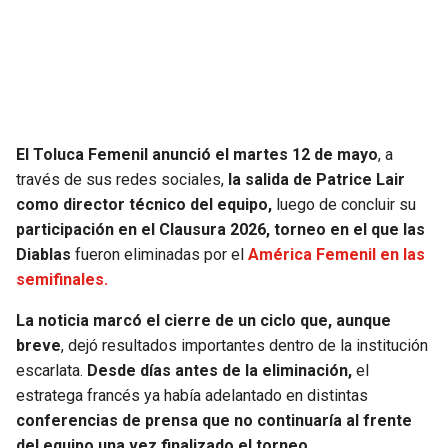
SEAHAWKS
PELICANS
BEARS
SPURS
LIONS
NUGGETS
El Toluca Femenil anunció el martes 12 de mayo
, a
través de sus redes sociales,
la salida de Patrice Lair
PACKERS
TIMBERWOLVES
como director técnico del equipo,
luego de concluir su
participación en el Clausura 2026, torneo en el que las
VIKINGS
THUNDER
Diablas
fueron eliminadas por el
América Femenil en las
semifinales.
FALCONS
TRAIL BLAZERS
La noticia marcó el cierre de un ciclo que, aunque
breve
, dejó resultados importantes dentro de la institución
PANTHERS
JAZZ
escarlata.
Desde días antes de la eliminación,
el
estratega francés ya había adelantado en distintas
SAINTS
conferencias de prensa que no continuaría al frente
del equipo una vez finalizado el torneo.