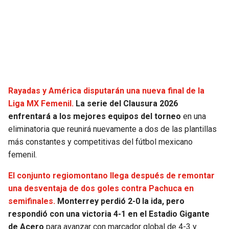
SEAHAWKS
PELICANS
BEARS
SPURS
LIONS
NUGGETS
Rayadas y América disputarán una nueva final de la
PACKERS
TIMBERWOLVES
Liga MX Femenil.
La serie del Clausura 2026
enfrentará a los mejores equipos del torneo
en una
VIKINGS
THUNDER
eliminatoria que reunirá nuevamente a dos de las plantillas
más constantes y competitivas del fútbol mexicano
FALCONS
TRAIL BLAZERS
femenil.
El conjunto regiomontano llega después de remontar
PANTHERS
JAZZ
una desventaja de dos goles contra Pachuca en
semifinales.
Monterrey perdió 2-0 la ida, pero
SAINTS
respondió con una victoria 4-1 en el Estadio Gigante
de Acero
para avanzar con marcador global de 4-3 y