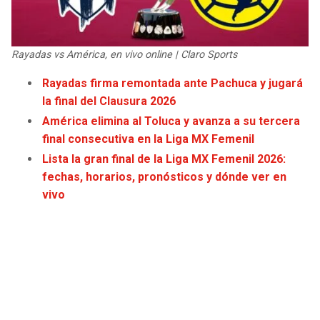
JAGUARS
WIZARDS
TITANS
WARRIORS
Rayadas vs América, en vivo online | Claro Sports
Rayadas firma remontada ante Pachuca y jugará
COWBOYS
CLIPPERS
la final del Clausura 2026
América elimina al Toluca y avanza a su tercera
GIANTS
LAKERS
final consecutiva en la Liga MX Femenil
Lista la gran final de la Liga MX Femenil 2026:
EAGLES
SUNS
fechas, horarios, pronósticos y dónde ver en
vivo
COMMANDERS
KINGS
CARDINALS
MAVERICKS
RAMS
ROCKETS
49ERS
GRIZZLIES