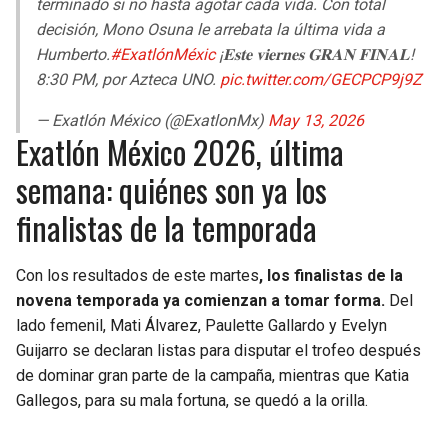
terminado si no hasta agotar cada vida. Con total
decisión, Mono Osuna le arrebata la última vida a
Humberto.
#ExatlónMéxic
¡𝐄𝐬𝐭𝐞 𝐯𝐢𝐞𝐫𝐧𝐞𝐬 𝐆𝐑𝐀𝐍 𝐅𝐈𝐍𝐀𝐋!
8:30 PM, por Azteca UNO.
pic.twitter.com/GECPCP9j9Z
— Exatlón México (@ExatlonMx)
May 13, 2026
Exatlón México 2026, última
semana: quiénes son ya los
finalistas de la temporada
Con los resultados de este martes
, los finalistas de la
novena temporada ya comienzan a tomar forma.
Del
lado femenil, Mati Álvarez, Paulette Gallardo y Evelyn
Guijarro se declaran listas para disputar el trofeo después
de dominar gran parte de la campaña, mientras que Katia
Gallegos, para su mala fortuna, se quedó a la orilla.