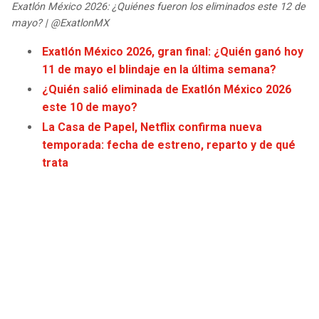
Exatlón México 2026: ¿Quiénes fueron los eliminados este 12 de
JAGUARS
WIZARDS
mayo? | @ExatlonMX
TITANS
WARRIORS
Exatlón México 2026, gran final: ¿Quién ganó hoy
11 de mayo el blindaje en la última semana?
COWBOYS
CLIPPERS
¿Quién salió eliminada de Exatlón México 2026
este 10 de mayo?
GIANTS
LAKERS
La Casa de Papel, Netflix confirma nueva
temporada: fecha de estreno, reparto y de qué
EAGLES
SUNS
trata
COMMANDERS
KINGS
CARDINALS
MAVERICKS
RAMS
ROCKETS
49ERS
GRIZZLIES