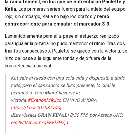
la rama femenil, en los que se enfrentaron Paulette y
Katia.
Las primeras series fueron para la atleta del equipo
rojo; sin embargo, Katia no bajó los brazos y
remó
contracorriente para empatar el marcador 3-3.
Lamentablemente para ella, pese al esfuerzo realizado
para igualar la pizarra, no pudo mantener el ritmo. Tras dos
triunfos consecutivos, Paulette se quedó con la victoria, se
hizo del pase a la siguiente ronda y dejó fuera de la
competencia a su rival.
Kat sale al ruedo con una sola vida y dispuesta a darlo
todo, pero el cansancio se hizo presente, lo cual le
permitió a 'Toro Miura' llevarse la
victoria.
#ExatlónMéxico
EN VIVO AHORA
https://t.co/2DzbKfV4uj
¡𝐄𝐬𝐭𝐞 𝐯𝐢𝐞𝐫𝐧𝐞𝐬 𝐆𝐑𝐀𝐍 𝐅𝐈𝐍𝐀𝐋! 8:30 PM, por Azteca UNO.
pic.twitter.com/gERFl7H7ja