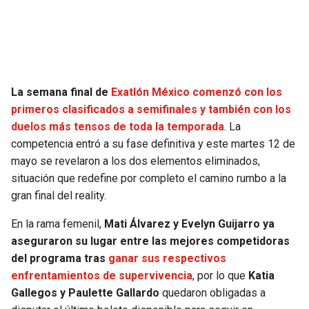
SEAHAWKS
PELICANS
BEARS
SPURS
La semana final de
Exatlón México comenzó con los
LIONS
NUGGETS
primeros clasificados a semifinales y también con los
duelos más tensos de toda la temporada
. La
PACKERS
TIMBERWOLVES
competencia entró a su fase definitiva y este martes 12 de
mayo se revelaron a los dos elementos eliminados,
VIKINGS
THUNDER
situación que redefine por completo el camino rumbo a la
gran final del reality.
FALCONS
TRAIL BLAZERS
En la rama femenil,
Mati Álvarez y Evelyn Guijarro ya
aseguraron su lugar entre las mejores competidoras
PANTHERS
JAZZ
del programa tras
ganar sus respectivos
enfrentamientos de supervivencia
, por lo que
Katia
SAINTS
Gallegos y Paulette Gallardo
quedaron obligadas a