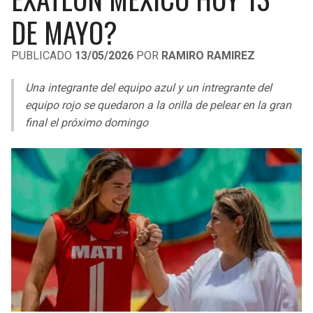
LIGA DE EXPANSIÓN MX
UEFA EUROPA LEAGUE
DE MAYO?
RAIDERS
CAVALIERS
LEAGUES CUP
UEFA CONFERENCE LEAGUE
PUBLICADO
13/05/2026
POR
RAMIRO RAMIREZ
MLS
CHARGERS
PISTONS
Una integrante del equipo azul y un intregrante del
COPA LIBERTADORES
equipo rojo se quedaron a la orilla de pelear en la gran
RAVENS
PACERS
final el próximo domingo
COPA SUDAMERICANA
BENGALS
BUCKS
LIGA BETPLAY
BROWNS
HAWKS
OTRAS LIGAS
STEELERS
HORNETS
TEXANS
HEAT
COLTS
MAGIC