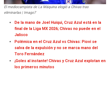
JAGUARS
WIZARDS
El mediocampista de La Máquina elogió a Chivas tras
eliminarlas | Imago7
TITANS
WARRIORS
De la mano de Joel Huiqui, Cruz Azul está en la
final de la Liga MX 2026; Chivas no puede en el
COWBOYS
CLIPPERS
Jalisco
Polémica en el Cruz Azul vs Chivas: Piovi se
GIANTS
LAKERS
salva de la expulsión y no se marca mano del
Toro Fernández
EAGLES
SUNS
¡Goles al instante! Chivas y Cruz Azul explotan en
los primeros minutos
COMMANDERS
KINGS
CARDINALS
MAVERICKS
RAMS
ROCKETS
49ERS
GRIZZLIES