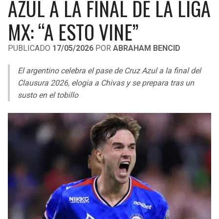
AZUL A LA FINAL DE LA LIGA
LIGA DE EXPANSIÓN MX
UEFA EUROPA LEAGUE
MX: “A ESTO VINE”
RAIDERS
CAVALIERS
LEAGUES CUP
UEFA CONFERENCE LEAGUE
PUBLICADO
17/05/2026
POR
ABRAHAM BENCID
MLS
CHARGERS
PISTONS
El argentino celebra el pase de Cruz Azul a la final del
COPA LIBERTADORES
RAVENS
PACERS
Clausura 2026, elogia a Chivas y se prepara tras un
COPA SUDAMERICANA
susto en el tobillo
BENGALS
BUCKS
LIGA BETPLAY
BROWNS
HAWKS
OTRAS LIGAS
STEELERS
HORNETS
TEXANS
HEAT
COLTS
MAGIC