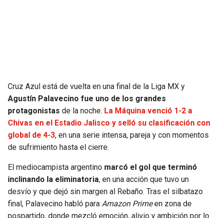
SEAHAWKS
PELICANS
BEARS
SPURS
LIONS
NUGGETS
Cruz Azul está de vuelta en una final de la Liga MX y
PACKERS
TIMBERWOLVES
Agustín Palavecino fue uno de los grandes
protagonistas
de la noche.
La Máquina venció 1-2 a
VIKINGS
THUNDER
Chivas en el Estadio Jalisco y selló su clasificación con
global de 4-3
, en una serie intensa, pareja y con momentos
FALCONS
TRAIL BLAZERS
de sufrimiento hasta el cierre.
El mediocampista argentino
marcó el gol que terminó
PANTHERS
JAZZ
inclinando la eliminatoria
, en una acción que tuvo un
desvío y que dejó sin margen al Rebaño. Tras el silbatazo
SAINTS
final, Palavecino habló para
Amazon Prime
en zona de
pospartido, donde mezcló emoción, alivio y ambición por lo