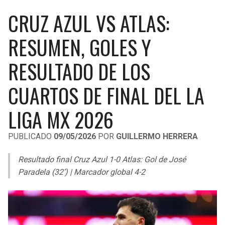
LIGA DE EXPANSIÓN MX
UEFA EUROPA LEAGUE
CRUZ AZUL VS ATLAS:
RAIDERS
CAVALIERS
LEAGUES CUP
UEFA CONFERENCE LEAGUE
RESUMEN, GOLES Y
MLS
CHARGERS
PISTONS
RESULTADO DE LOS
COPA LIBERTADORES
RAVENS
PACERS
CUARTOS DE FINAL DEL LA
COPA SUDAMERICANA
BENGALS
BUCKS
LIGA MX 2026
LIGA BETPLAY
BROWNS
HAWKS
PUBLICADO
09/05/2026
POR
GUILLERMO HERRERA
OTRAS LIGAS
STEELERS
HORNETS
Resultado final Cruz Azul 1-0 Atlas: Gol de José
Paradela (32’) | Marcador global 4-2
TEXANS
HEAT
COLTS
MAGIC