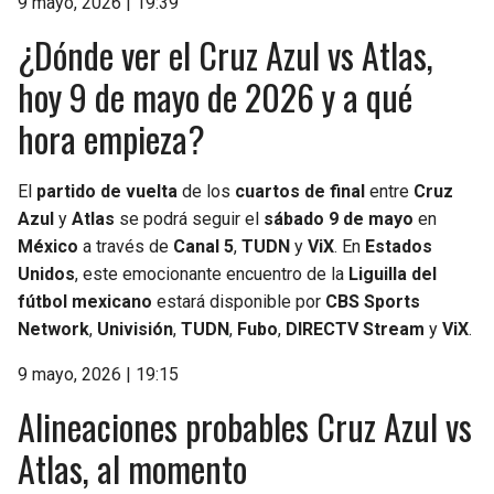
9 mayo, 2026 | 19:39
¿Dónde ver el Cruz Azul vs Atlas,
hoy 9 de mayo de 2026 y a qué
hora empieza?
El
partido de vuelta
de los
cuartos de final
entre
Cruz
Azul
y
Atlas
se podrá seguir el
sábado 9 de mayo
en
México
a través de
Canal 5
,
TUDN
y
ViX
. En
Estados
Unidos
, este emocionante encuentro de la
Liguilla del
fútbol mexicano
estará disponible por
CBS Sports
Network
,
Univisión
,
TUDN
,
Fubo
,
DIRECTV Stream
y
ViX
.
9 mayo, 2026 | 19:15
Alineaciones probables Cruz Azul vs
Atlas, al momento