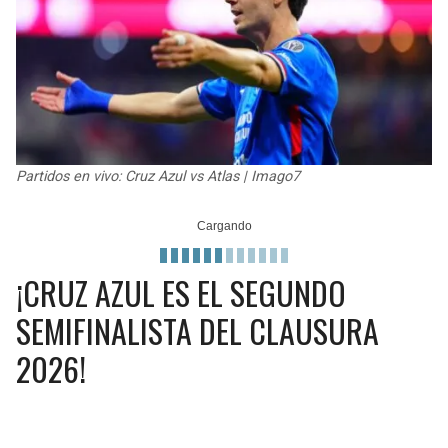
JAGUARS
WIZARDS
TITANS
WARRIORS
COWBOYS
CLIPPERS
GIANTS
LAKERS
Partidos en vivo: Cruz Azul vs Atlas | Imago7
EAGLES
SUNS
¡CRUZ AZUL ES EL SEGUNDO
COMMANDERS
KINGS
SEMIFINALISTA DEL CLAUSURA
CARDINALS
MAVERICKS
2026!
RAMS
ROCKETS
49ERS
GRIZZLIES