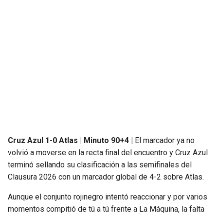
SEAHAWKS
PELICANS
BEARS
SPURS
LIONS
NUGGETS
PACKERS
TIMBERWOLVES
VIKINGS
THUNDER
Cruz Azul 1-0 Atlas | Minuto 90+4 |
El marcador ya no
FALCONS
TRAIL BLAZERS
volvió a moverse en la recta final del encuentro y Cruz Azul
terminó sellando su clasificación a las semifinales del
PANTHERS
JAZZ
Clausura 2026 con un marcador global de 4-2 sobre Atlas.
SAINTS
Aunque el conjunto rojinegro intentó reaccionar y por varios
momentos compitió de tú a tú frente a La Máquina, la falta