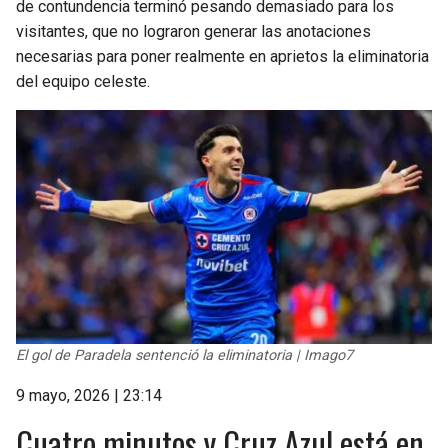
de contundencia terminó pesando demasiado para los
BUCCANEERS
visitantes, que no lograron generar las anotaciones
necesarias para poner realmente en aprietos la eliminatoria
del equipo celeste.
El gol de Paradela sentenció la eliminatoria | Imago7
9 mayo, 2026 | 23:14
Cuatro minutos y Cruz Azul está en