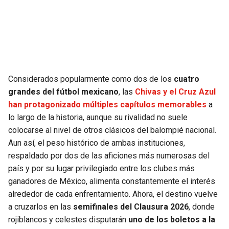
SEAHAWKS
PELICANS
BEARS
SPURS
LIONS
NUGGETS
Considerados popularmente como dos de los
cuatro
grandes del fútbol mexicano
, las
Chivas y el Cruz Azul
PACKERS
TIMBERWOLVES
han protagonizado múltiples capítulos memorables
a
lo largo de la historia, aunque su rivalidad no suele
VIKINGS
THUNDER
colocarse al nivel de otros clásicos del balompié nacional.
Aun así, el peso histórico de ambas instituciones,
FALCONS
TRAIL BLAZERS
respaldado por dos de las aficiones más numerosas del
país y por su lugar privilegiado entre los clubes más
PANTHERS
JAZZ
ganadores de México, alimenta constantemente el interés
alrededor de cada enfrentamiento. Ahora, el destino vuelve
SAINTS
a cruzarlos en las
semifinales del Clausura 2026
, donde
rojiblancos y celestes disputarán
uno de los boletos a la