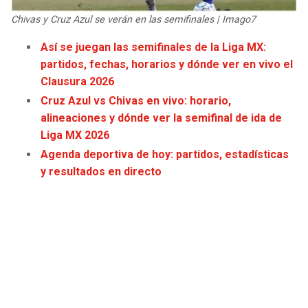
JAGUARS
WIZARDS
Chivas y Cruz Azul se verán en las semifinales | Imago7
Así se juegan las semifinales de la Liga MX:
TITANS
WARRIORS
partidos, fechas, horarios y dónde ver en vivo el
Clausura 2026
COWBOYS
CLIPPERS
Cruz Azul vs Chivas en vivo: horario,
alineaciones y dónde ver la semifinal de ida de
GIANTS
LAKERS
Liga MX 2026
Agenda deportiva de hoy: partidos, estadísticas
EAGLES
SUNS
y resultados en directo
COMMANDERS
KINGS
CARDINALS
MAVERICKS
RAMS
ROCKETS
49ERS
GRIZZLIES