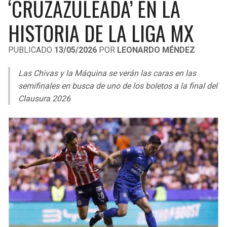
‘CRUZAZULEADA’ EN LA
LIGA DE EXPANSIÓN MX
UEFA EUROPA LEAGUE
HISTORIA DE LA LIGA MX
RAIDERS
CAVALIERS
LEAGUES CUP
UEFA CONFERENCE LEAGUE
PUBLICADO
13/05/2026
POR
LEONARDO MÉNDEZ
MLS
CHARGERS
PISTONS
Las Chivas y la Máquina se verán las caras en las
COPA LIBERTADORES
RAVENS
PACERS
semifinales en busca de uno de los boletos a la final del
COPA SUDAMERICANA
Clausura 2026
BENGALS
BUCKS
LIGA BETPLAY
BROWNS
HAWKS
OTRAS LIGAS
STEELERS
HORNETS
TEXANS
HEAT
COLTS
MAGIC