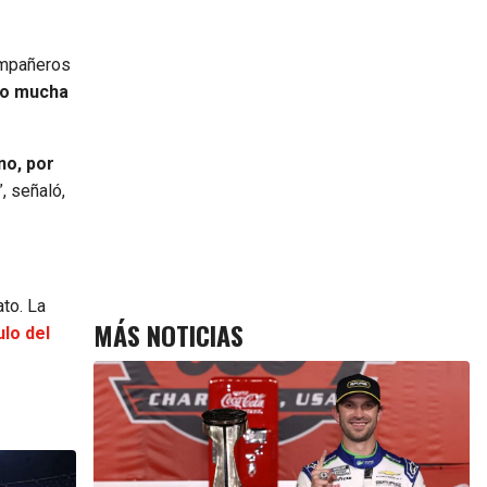
compañeros
go mucha
no, por
”, señaló,
to. La
MÁS NOTICIAS
ulo del