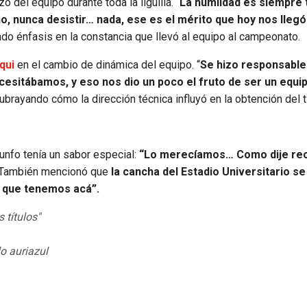
o del equipo durante toda la liguilla. “
La humildad es siempre 
, nunca desistir… nada, ese es el mérito que hoy nos llegó
endo énfasis en la constancia que llevó al equipo al campeonato.
iqui
en el cambio de dinámica del equipo. “
Se hizo responsable
ecesitábamos, y eso nos dio un poco el fruto de ser un equ
ubrayando cómo la dirección técnica influyó en la obtención del tí
triunfo tenía un sabor especial:
“Lo merecíamos… Como dije rec
 También mencionó que
la cancha del Estadio Universitario se
d que tenemos acá”.
títulos"
o auriazul