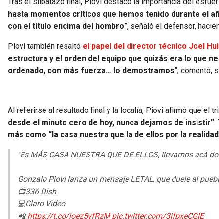
Tras el silbatazo final, Piovi destacó la importancia del esfuerz
hasta momentos críticos que hemos tenido durante el año
con el título encima del hombro
”, señaló el defensor, haci
Piovi también resaltó
el papel del director técnico Joel Hu
estructura y el orden del equipo que quizás era lo que n
ordenado, con más fuerza… lo demostramos
”, comentó, s
Al referirse al resultado final y la localía, Piovi afirmó que el 
desde el minuto cero de hoy, nunca dejamos de insistir”
.
más como “la casa nuestra que la de ellos por la realida
"Es MÁS CASA NUESTRA QUE DE ELLOS, llevamos acá dos 
Gonzalo Piovi lanza un mensaje LETAL, que duele al puebl
📺336 Dish
💻Claro Video
📲
https://t.co/joez5yfRzM
pic.twitter.com/3ifpxeCGlE