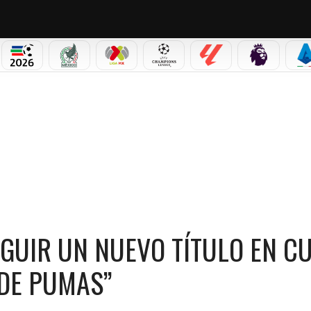
PICOS
MUNDIAL 2026
SELECCIÓN MEXICANA
LIGA MX
CHAMPIONS LEAGUE
LALIGA
PREMIER L
S
 TÍTULO EN CU: “ES MÁS CASA NUESTRA QUE LA DE PUMAS”
GUIR UN NUEVO TÍTULO EN CU
DE PUMAS”