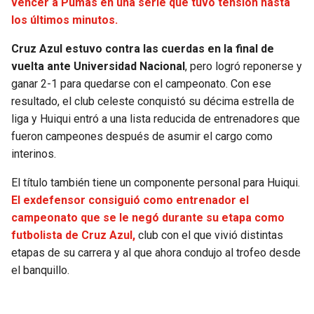
vencer a Pumas en una serie que tuvo tensión hasta
los últimos minutos.
SEAHAWKS
PELICANS
Cruz Azul estuvo contra las cuerdas en la final de
BEARS
SPURS
vuelta ante Universidad Nacional
, pero logró reponerse y
ganar 2-1 para quedarse con el campeonato. Con ese
LIONS
NUGGETS
resultado, el club celeste conquistó su décima estrella de
liga y Huiqui entró a una lista reducida de entrenadores que
fueron campeones después de asumir el cargo como
PACKERS
TIMBERWOLVES
interinos.
VIKINGS
THUNDER
El título también tiene un componente personal para Huiqui.
El exdefensor consiguió como entrenador el
FALCONS
TRAIL BLAZERS
campeonato que se le negó durante su etapa como
futbolista de Cruz Azul,
club con el que vivió distintas
PANTHERS
JAZZ
etapas de su carrera y al que ahora condujo al trofeo desde
el banquillo.
SAINTS