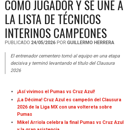
COMO JUGADOR Y SE UNE A
LIGA DE EXPANSIÓN MX
UEFA EUROPA LEAGUE
LA LISTA DE TÉCNICOS
RAIDERS
CAVALIERS
LEAGUES CUP
UEFA CONFERENCE LEAGUE
INTERINOS CAMPEONES
MLS
CHARGERS
PISTONS
PUBLICADO
24/05/2026
POR
GUILLERMO HERRERA
COPA LIBERTADORES
RAVENS
PACERS
El entrenador cementero tomó al equipo en una etapa
COPA SUDAMERICANA
BENGALS
BUCKS
decisiva y terminó levantando el título del Clausura
LIGA BETPLAY
2026
BROWNS
HAWKS
OTRAS LIGAS
STEELERS
HORNETS
¡Así vivimos el Pumas vs Cruz Azul!
¡La Décima! Cruz Azul es campeón del Clausura
TEXANS
HEAT
2026 de la Liga MX con una voltereta sobre
Pumas
COLTS
MAGIC
Mikel Arriola celebra la final Pumas vs Cruz Azul
y la gran asistencia