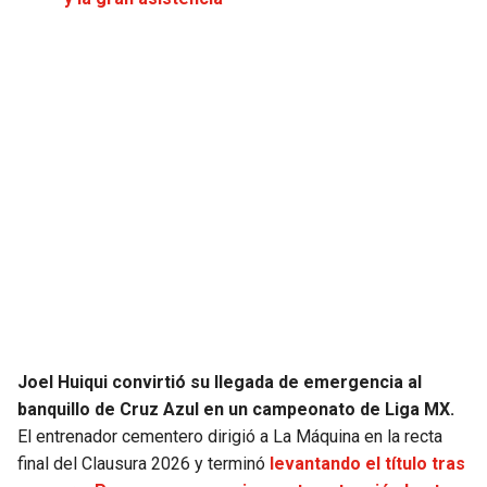
JAGUARS
WIZARDS
TITANS
WARRIORS
COWBOYS
CLIPPERS
GIANTS
LAKERS
EAGLES
SUNS
COMMANDERS
KINGS
CARDINALS
MAVERICKS
Joel Huiqui convirtió su llegada de emergencia al
banquillo de Cruz Azul en un campeonato de Liga MX.
RAMS
ROCKETS
El entrenador cementero dirigió a La Máquina en la recta
final del Clausura 2026 y terminó
levantando el título tras
49ERS
GRIZZLIES