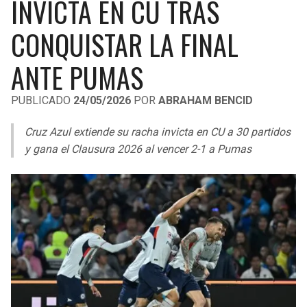
INVICTA EN CU TRAS
LIGA DE EXPANSIÓN MX
UEFA EUROPA LEAGUE
CONQUISTAR LA FINAL
RAIDERS
CAVALIERS
LEAGUES CUP
UEFA CONFERENCE LEAGUE
ANTE PUMAS
MLS
CHARGERS
PISTONS
PUBLICADO
24/05/2026
POR
ABRAHAM BENCID
COPA LIBERTADORES
RAVENS
PACERS
Cruz Azul extiende su racha invicta en CU a 30 partidos
COPA SUDAMERICANA
BENGALS
BUCKS
y gana el Clausura 2026 al vencer 2-1 a Pumas
LIGA BETPLAY
BROWNS
HAWKS
OTRAS LIGAS
STEELERS
HORNETS
TEXANS
HEAT
COLTS
MAGIC