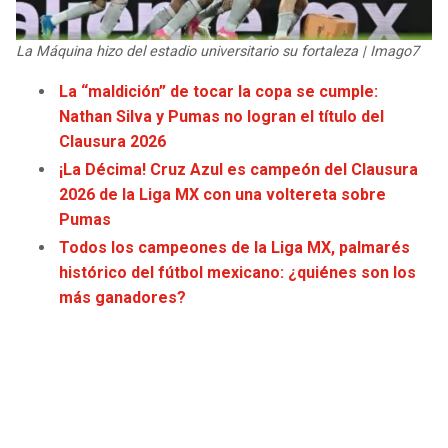
JAGUARS
WIZARDS
La Máquina hizo del estadio universitario su fortaleza | Imago7
TITANS
WARRIORS
La “maldición” de tocar la copa se cumple:
Nathan Silva y Pumas no logran el título del
COWBOYS
CLIPPERS
Clausura 2026
¡La Décima! Cruz Azul es campeón del Clausura
GIANTS
LAKERS
2026 de la Liga MX con una voltereta sobre
Pumas
EAGLES
SUNS
Todos los campeones de la Liga MX, palmarés
histórico del fútbol mexicano: ¿quiénes son los
COMMANDERS
KINGS
más ganadores?
CARDINALS
MAVERICKS
RAMS
ROCKETS
49ERS
GRIZZLIES