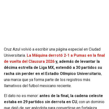
SEAHAWKS
PELICANS
BEARS
SPURS
LIONS
NUGGETS
PACKERS
TIMBERWOLVES
Cruz Azul volvió a escribir una página especial en Ciudad
Universitaria.
La Máquina derrotó 2-1 a Pumas en la final
VIKINGS
THUNDER
de vuelta del Clausura 2026
y, además de levantar la
décima estrella de Liga MX, extendió a 30 partidos su
FALCONS
TRAIL BLAZERS
racha sin perder en el Estadio Olímpico Universitario
,
una marca que ya forma parte de los registros más
PANTHERS
JAZZ
llamativos del futbol mexicano reciente.
El dato no es menor:
antes de la final, la cadena celeste
SAINTS
estaba en 29 partidos sin derrota en CU
, con un dominio
que dejó de ser anécdota para convertirse en fortaleza