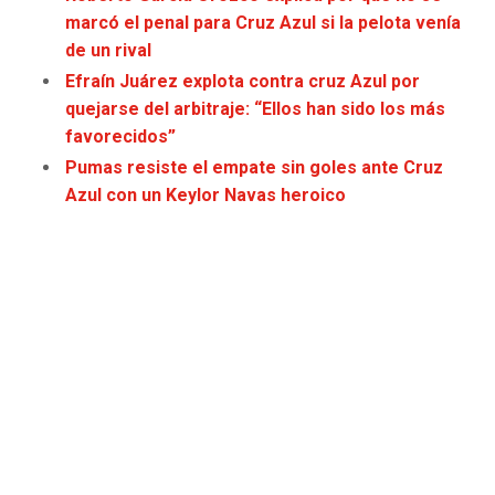
JAGUARS
WIZARDS
marcó el penal para Cruz Azul si la pelota venía
de un rival
TITANS
WARRIORS
Efraín Juárez explota contra cruz Azul por
quejarse del arbitraje: “Ellos han sido los más
COWBOYS
CLIPPERS
favorecidos”
Pumas resiste el empate sin goles ante Cruz
GIANTS
LAKERS
Azul con un Keylor Navas heroico
EAGLES
SUNS
COMMANDERS
KINGS
CARDINALS
MAVERICKS
RAMS
ROCKETS
49ERS
GRIZZLIES