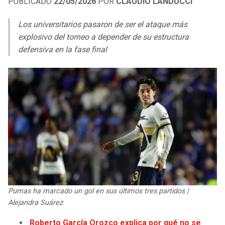
PUBLICADO
22/05/2026
POR
CLAUDIO LANDUCCI
LIGA DE EXPANSIÓN MX
UEFA EUROPA LEAGUE
Los universitarios pasaron de ser el ataque más
RAIDERS
CAVALIERS
LEAGUES CUP
UEFA CONFERENCE LEAGUE
explosivo del torneo a depender de su estructura
defensiva en la fase final
MLS
CHARGERS
PISTONS
COPA LIBERTADORES
RAVENS
PACERS
COPA SUDAMERICANA
BENGALS
BUCKS
LIGA BETPLAY
BROWNS
HAWKS
OTRAS LIGAS
STEELERS
HORNETS
TEXANS
HEAT
Pumas ha marcado un gol en sus últimos tres partidos |
Alejandra Suárez
COLTS
MAGIC
Roberto García Orozco explica por qué no se