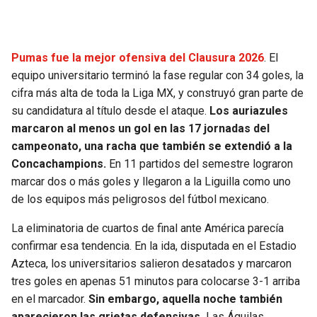
SEAHAWKS
PELICANS
Pumas fue la mejor ofensiva del Clausura 2026
. El
BEARS
SPURS
equipo universitario terminó la fase regular con 34 goles, la
cifra más alta de toda la Liga MX, y construyó gran parte de
LIONS
NUGGETS
su candidatura al título desde el ataque.
Los auriazules
marcaron al menos un gol en las 17 jornadas del
PACKERS
TIMBERWOLVES
campeonato, una racha que también se extendió a la
Concachampions.
En 11 partidos del semestre lograron
VIKINGS
THUNDER
marcar dos o más goles y llegaron a la Liguilla como uno
de los equipos más peligrosos del fútbol mexicano.
FALCONS
TRAIL BLAZERS
La eliminatoria de cuartos de final ante América parecía
confirmar esa tendencia. En la ida, disputada en el Estadio
PANTHERS
JAZZ
Azteca, los universitarios salieron desatados y marcaron
tres goles en apenas 51 minutos para colocarse 3-1 arriba
SAINTS
en el marcador.
Sin embargo, aquella noche también
aparecieron las grietas defensivas.
Las Águilas