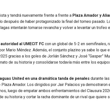
lista y tendrá nuevamente frente a frente a
Plaza Amador y Alia
tulo después de haber protagonizado la final del torneo pasado. 
lagas intentarán tomarse revancha y volver a levantar un trofeo 
n autoridad al UMECIT FC
con un global de 5-2 en semifinales, r
o por Mario Méndez. Además, el conjunto plazino ya sabe lo que 
 2025 gracias a los goles de Jorlián Sánchez y José “Gasper” Mur
onato de su historia y consolidarse todavía más entre los equip
raguas United en una dramática tanda de penales
durante las
e Plaza Amador. Los dirigidos por Jair Palacios ya demostraron e
azinos, luego de empatar ambos enfrentamientos del Clausura 202
su historia y cortar la racha dominante de un rival que quiere s