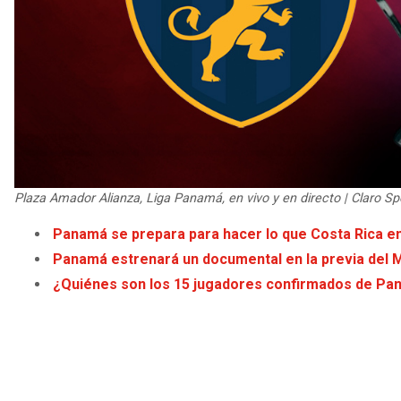
Plaza Amador Alianza, Liga Panamá, en vivo y en directo | Claro Sp
Panamá se prepara para hacer lo que Costa Rica en
Panamá estrenará un documental en la previa del 
¿Quiénes son los 15 jugadores confirmados de Pan