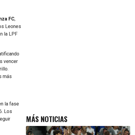
nza FC
,
Los Leones
en la LPF
atificando
es vencer
illo.
os más
n la fase
6. Los
MÁS NOTICIAS
eguir