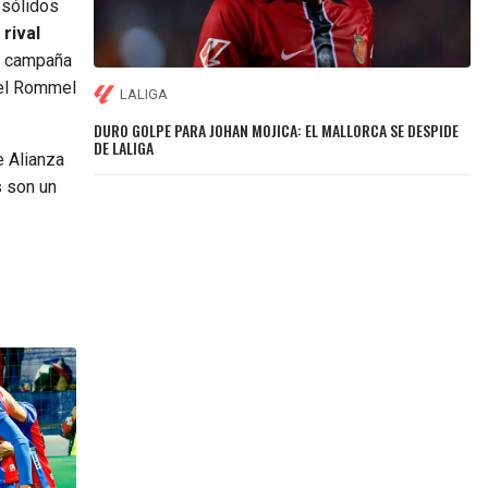
 sólidos
rival
na campaña
 el Rommel
LALIGA
DURO GOLPE PARA JOHAN MOJICA: EL MALLORCA SE DESPIDE
DE LALIGA
e Alianza
s son un