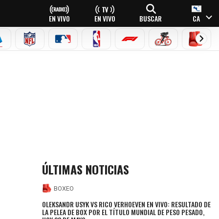
EN VIVO
EN VIVO
BUSCAR
CA
EAGUE
ERIE A
NFL
MLB
NBA
FÓRMULA 1
CICLISMO
BOXEO
EACIONES Y PRONÓSTICOS
ÚLTIMAS NOTICIAS
BOXEO
OLEKSANDR USYK VS RICO VERHOEVEN EN VIVO: RESULTADO DE
LA PELEA DE BOX POR EL TÍTULO MUNDIAL DE PESO PESADO,