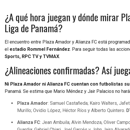
¿A qué hora juegan y dónde mirar Pla
Liga de Panamá?
El encuentro entre Plaza Amador y Alianza FC está programad
el
estadio Rommel Fernández
. Para seguir todas las accion
Sports, RPC TV y TVMAX
.
¿Alineaciones confirmadas? Así jueg
Ni Plaza Amador ni Alianza FC cuentan con futbolistas s
Panamá. Se estima que Mario Méndez y Jair Palacios no hará
Plaza Amador
: Samuel Castañeda; Kairo Walters, Jafet
Murillo; Ovidio López, Héctor Ríos y Alberto Quintero.
D
Alianza FC
: Jean Ambuila; Alvin Mendoza, Oliver Campo
Guardia; Gabriel Chiari, Joel Garcés y John Jairo Alvara