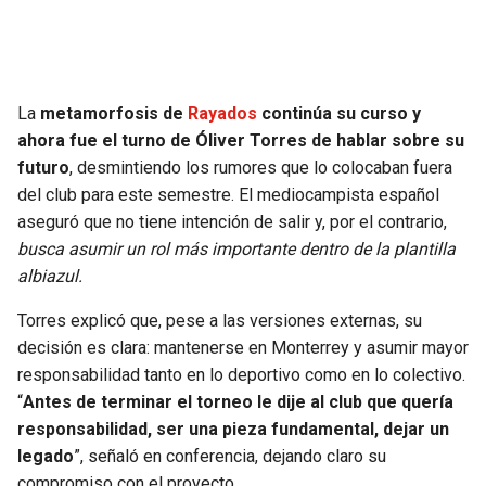
SEAHAWKS
PELICANS
BEARS
SPURS
La
metamorfosis de
Rayados
continúa su curso y
ahora fue el turno de Óliver Torres de hablar sobre su
LIONS
NUGGETS
futuro
, desmintiendo los rumores que lo colocaban fuera
del club para este semestre. El mediocampista español
PACKERS
TIMBERWOLVES
aseguró que no tiene intención de salir y, por el contrario,
busca asumir un rol más importante dentro de la plantilla
VIKINGS
THUNDER
albiazul.
Torres explicó que, pese a las versiones externas, su
FALCONS
TRAIL BLAZERS
decisión es clara: mantenerse en Monterrey y asumir mayor
responsabilidad tanto en lo deportivo como en lo colectivo.
PANTHERS
JAZZ
“
Antes de terminar el torneo le dije al club que quería
responsabilidad, ser una pieza fundamental, dejar un
SAINTS
legado
”, señaló en conferencia, dejando claro su
compromiso con el proyecto.