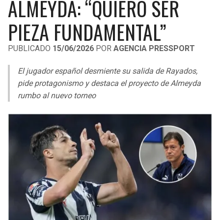
ALMEYDA: “QUIERO SER
LIGA DE EXPANSIÓN MX
UEFA EUROPA LEAGUE
PIEZA FUNDAMENTAL”
RAIDERS
CAVALIERS
LEAGUES CUP
UEFA CONFERENCE LEAGUE
PUBLICADO
15/06/2026
POR
AGENCIA PRESSPORT
MLS
CHARGERS
PISTONS
El jugador español desmiente su salida de Rayados,
COPA LIBERTADORES
RAVENS
PACERS
pide protagonismo y destaca el proyecto de Almeyda
COPA SUDAMERICANA
rumbo al nuevo torneo
BENGALS
BUCKS
LIGA BETPLAY
BROWNS
HAWKS
OTRAS LIGAS
STEELERS
HORNETS
TEXANS
HEAT
COLTS
MAGIC