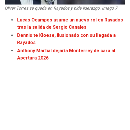
JAGUARS
WIZARDS
Óliver Torres se queda en Rayados y pide liderazgo. Imago 7
Lucas Ocampos asume un nuevo rol en Rayados
TITANS
WARRIORS
tras la salida de Sergio Canales
Dennis te Kloese, ilusionado con su llegada a
COWBOYS
CLIPPERS
Rayados
Anthony Martial dejaría Monterrey de cara al
GIANTS
LAKERS
Apertura 2026
EAGLES
SUNS
COMMANDERS
KINGS
CARDINALS
MAVERICKS
RAMS
ROCKETS
49ERS
GRIZZLIES