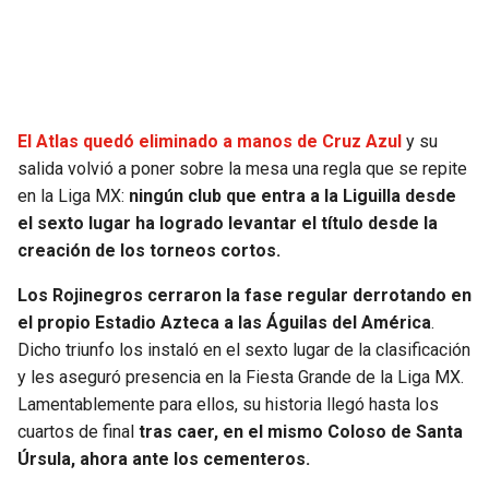
SEAHAWKS
PELICANS
BEARS
SPURS
El Atlas quedó eliminado a manos de Cruz Azul
y su
LIONS
NUGGETS
salida volvió a poner sobre la mesa una regla que se repite
en la Liga MX:
ningún club que entra a la Liguilla desde
PACKERS
TIMBERWOLVES
el sexto lugar ha logrado levantar el título desde la
creación de los torneos cortos.
VIKINGS
THUNDER
Los Rojinegros cerraron la fase regular derrotando en
el propio Estadio Azteca a las Águilas del América
.
FALCONS
TRAIL BLAZERS
Dicho triunfo los instaló en el sexto lugar de la clasificación
y les aseguró presencia en la Fiesta Grande de la Liga MX.
PANTHERS
JAZZ
Lamentablemente para ellos, su historia llegó hasta los
cuartos de final
tras caer, en el mismo Coloso de Santa
SAINTS
Úrsula, ahora ante los cementeros.