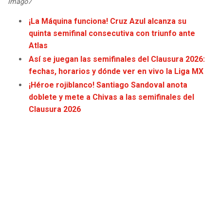
Imago7
JAGUARS
WIZARDS
¡La Máquina funciona! Cruz Azul alcanza su
quinta semifinal consecutiva con triunfo ante
TITANS
WARRIORS
Atlas
Así se juegan las semifinales del Clausura 2026:
COWBOYS
CLIPPERS
fechas, horarios y dónde ver en vivo la Liga MX
¡Héroe rojiblanco! Santiago Sandoval anota
GIANTS
LAKERS
doblete y mete a Chivas a las semifinales del
Clausura 2026
EAGLES
SUNS
COMMANDERS
KINGS
CARDINALS
MAVERICKS
RAMS
ROCKETS
49ERS
GRIZZLIES