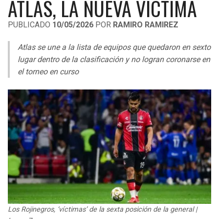
ATLAS, LA NUEVA VÍCTIMA
LIGA DE EXPANSIÓN MX
UEFA EUROPA LEAGUE
PUBLICADO
10/05/2026
POR
RAMIRO RAMIREZ
RAIDERS
CAVALIERS
LEAGUES CUP
UEFA CONFERENCE LEAGUE
Atlas se une a la lista de equipos que quedaron en sexto
MLS
CHARGERS
PISTONS
lugar dentro de la clasificación y no logran coronarse en
el torneo en curso
COPA LIBERTADORES
RAVENS
PACERS
COPA SUDAMERICANA
BENGALS
BUCKS
LIGA BETPLAY
BROWNS
HAWKS
OTRAS LIGAS
STEELERS
HORNETS
TEXANS
HEAT
COLTS
MAGIC
Los Rojinegros, ‘víctimas’ de la sexta posición de la general |