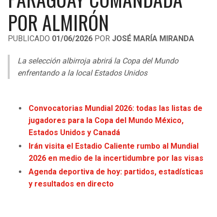
LIGA DE EXPANSIÓN MX
UEFA EUROPA LEAGUE
POR ALMIRÓN
RAIDERS
CAVALIERS
LEAGUES CUP
UEFA CONFERENCE LEAGUE
PUBLICADO
01/06/2026
POR
JOSÉ MARÍA MIRANDA
MLS
CHARGERS
PISTONS
La selección albirroja abrirá la Copa del Mundo
COPA LIBERTADORES
enfrentando a la local Estados Unidos
RAVENS
PACERS
COPA SUDAMERICANA
BENGALS
BUCKS
Convocatorias Mundial 2026: todas las listas de
LIGA BETPLAY
jugadores para la Copa del Mundo México,
BROWNS
HAWKS
Estados Unidos y Canadá
OTRAS LIGAS
Irán visita el Estadio Caliente rumbo al Mundial
STEELERS
HORNETS
2026 en medio de la incertidumbre por las visas
Agenda deportiva de hoy: partidos, estadísticas
TEXANS
HEAT
y resultados en directo
COLTS
MAGIC