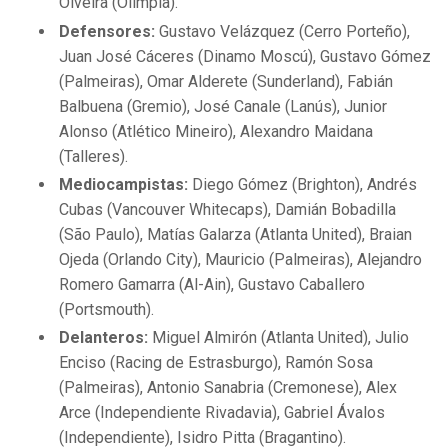
Olveira (Olimpia).
Defensores:
Gustavo Velázquez (Cerro Porteño),
Juan José Cáceres (Dinamo Moscú), Gustavo Gómez
(Palmeiras), Omar Alderete (Sunderland), Fabián
Balbuena (Gremio), José Canale (Lanús), Junior
Alonso (Atlético Mineiro), Alexandro Maidana
(Talleres).
Mediocampistas:
Diego Gómez (Brighton), Andrés
Cubas (Vancouver Whitecaps), Damián Bobadilla
(São Paulo), Matías Galarza (Atlanta United), Braian
Ojeda (Orlando City), Mauricio (Palmeiras), Alejandro
Romero Gamarra (Al-Ain), Gustavo Caballero
(Portsmouth).
Delanteros:
Miguel Almirón (Atlanta United), Julio
Enciso (Racing de Estrasburgo), Ramón Sosa
(Palmeiras), Antonio Sanabria (Cremonese), Alex
Arce (Independiente Rivadavia), Gabriel Ávalos
(Independiente), Isidro Pitta (Bragantino).