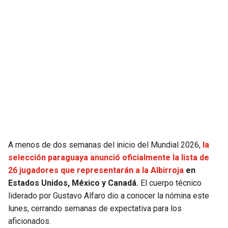
JAGUARS
WIZARDS
TITANS
WARRIORS
COWBOYS
CLIPPERS
GIANTS
LAKERS
EAGLES
SUNS
COMMANDERS
KINGS
A menos de dos semanas del inicio del Mundial 2026,
la
selección paraguaya anunció oficialmente la lista de
CARDINALS
MAVERICKS
26 jugadores que representarán a la Albirroja
en
Estados Unidos, México y Canadá.
El cuerpo técnico
RAMS
ROCKETS
liderado por Gustavo Alfaro dio a conocer la nómina este
lunes, cerrando semanas de expectativa para los
aficionados.
49ERS
GRIZZLIES