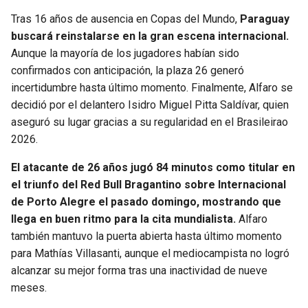
Tras 16 años de ausencia en Copas del Mundo,
Paraguay
SEAHAWKS
PELICANS
buscará reinstalarse en la gran escena internacional.
Aunque la mayoría de los jugadores habían sido
BEARS
SPURS
confirmados con anticipación, la plaza 26 generó
incertidumbre hasta último momento. Finalmente, Alfaro se
LIONS
NUGGETS
decidió por el delantero Isidro Miguel Pitta Saldívar, quien
aseguró su lugar gracias a su regularidad en el Brasileirao
PACKERS
TIMBERWOLVES
2026.
El atacante de 26 años jugó 84 minutos como titular en
VIKINGS
THUNDER
el triunfo del Red Bull Bragantino sobre Internacional
de Porto Alegre el pasado domingo, mostrando que
FALCONS
TRAIL BLAZERS
llega en buen ritmo para la cita mundialista.
Alfaro
también mantuvo la puerta abierta hasta último momento
PANTHERS
JAZZ
para Mathías Villasanti, aunque el mediocampista no logró
alcanzar su mejor forma tras una inactividad de nueve
SAINTS
meses.