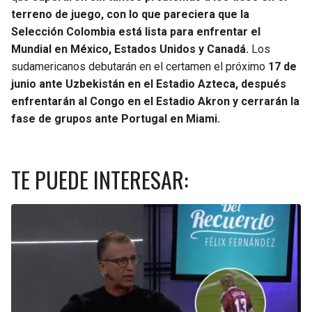
terreno de juego, con lo que pareciera que la
SEAHAWKS
PELICANS
Selección Colombia está lista para enfrentar el
Mundial en México, Estados Unidos y Canadá.
Los
BEARS
SPURS
sudamericanos debutarán en el certamen el próximo
17 de
junio ante Uzbekistán en el Estadio Azteca, después
LIONS
NUGGETS
enfrentarán al Congo en el Estadio Akron y cerrarán la
fase de grupos ante Portugal en Miami.
PACKERS
TIMBERWOLVES
TE PUEDE INTERESAR:
VIKINGS
THUNDER
FALCONS
TRAIL BLAZERS
PANTHERS
JAZZ
SAINTS