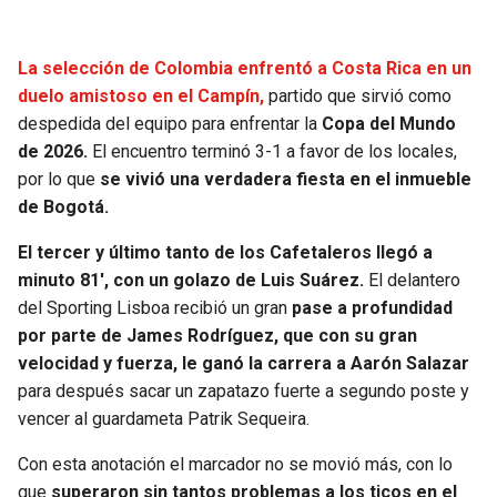
JAGUARS
WIZARDS
La selección de Colombia enfrentó a Costa Rica en un
TITANS
WARRIORS
duelo amistoso en el Campín,
partido que sirvió como
despedida del equipo para enfrentar la
Copa del Mundo
COWBOYS
CLIPPERS
de 2026.
El encuentro terminó 3-1 a favor de los locales,
por lo que
se vivió una verdadera fiesta en el inmueble
GIANTS
LAKERS
de Bogotá.
El tercer y último tanto de los Cafetaleros llegó a
EAGLES
SUNS
minuto 81′, con un golazo de Luis Suárez.
El delantero
del Sporting Lisboa recibió un gran
pase a profundidad
COMMANDERS
KINGS
por parte de James Rodríguez, que con su gran
velocidad y fuerza, le ganó la carrera a Aarón Salazar
CARDINALS
MAVERICKS
para después sacar un zapatazo fuerte a segundo poste y
vencer al guardameta Patrik Sequeira.
RAMS
ROCKETS
Con esta anotación el marcador no se movió más, con lo
49ERS
GRIZZLIES
que
superaron sin tantos problemas a los ticos en el