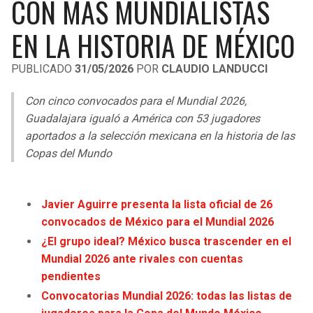
CON MÁS MUNDIALISTAS
LIGA DE EXPANSIÓN MX
UEFA EUROPA LEAGUE
EN LA HISTORIA DE MÉXICO
RAIDERS
CAVALIERS
LEAGUES CUP
UEFA CONFERENCE LEAGUE
PUBLICADO
31/05/2026
POR
CLAUDIO LANDUCCI
MLS
CHARGERS
PISTONS
Con cinco convocados para el Mundial 2026,
COPA LIBERTADORES
RAVENS
PACERS
Guadalajara igualó a América con 53 jugadores
COPA SUDAMERICANA
aportados a la selección mexicana en la historia de las
BENGALS
BUCKS
Copas del Mundo
LIGA BETPLAY
BROWNS
HAWKS
OTRAS LIGAS
Javier Aguirre presenta la lista oficial de 26
STEELERS
HORNETS
convocados de México para el Mundial 2026
¿El grupo ideal? México busca trascender en el
TEXANS
HEAT
Mundial 2026 ante rivales con cuentas
pendientes
COLTS
MAGIC
Convocatorias Mundial 2026: todas las listas de