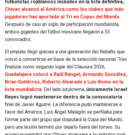
futbolistas rojiblancos incluidos en la lista definitiva,
Chivas alcanzó al América como los clubes que más
SEAHAWKS
PELICANS
jugadores han aportado al Tri en Copas del Mundo.
Después de casi un siglo de participación mundialista,
BEARS
SPURS
ambos gigantes del fútbol mexicano llegaron a 53
convocados.
LIONS
NUGGETS
El empate llegó gracias a una generación del Rebaño que
PACKERS
TIMBERWOLVES
volvió a convertirse en base de la selección nacional. Tras
finalizar como segundo lugar del Clausura 2026,
Guadalajara colocó a Raúl Rangel, Armando González,
VIKINGS
THUNDER
Brian Gutiérrez, Roberto Alvarado y Luis Romo en la
lista mundialista
. Del lado azulcrema,
únicamente Israel
FALCONS
TRAIL BLAZERS
Reyes logró mantenerse dentro de la convocatoria
final de Javier Aguirre. La diferencia pudo mantenerse a
PANTHERS
JAZZ
favor del América. Luis Ángel Malagón se perfilaba para
formar parte del grupo que disputará la Copa del Mundo,
SAINTS
pero una lesión terminó por dejarlo fuera del torneo. Su
ausencia permitió que Chivas alcanzara a su máximo rival