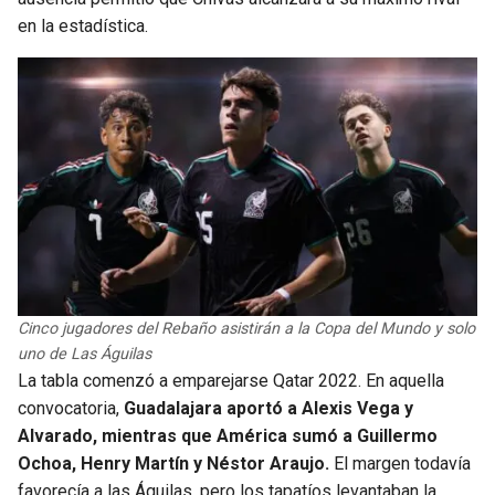
BUCCANEERS
en la estadística.
Cinco jugadores del Rebaño asistirán a la Copa del Mundo y solo
uno de Las Águilas
La tabla comenzó a emparejarse Qatar 2022. En aquella
convocatoria,
Guadalajara aportó a Alexis Vega y
Alvarado, mientras que América sumó a Guillermo
Ochoa, Henry Martín y Néstor Araujo.
El margen todavía
favorecía a las Águilas, pero los tapatíos levantaban la