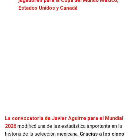
jugadores para la Copa del Mundo México,
JAGUARS
WIZARDS
Estados Unidos y Canadá
TITANS
WARRIORS
COWBOYS
CLIPPERS
GIANTS
LAKERS
EAGLES
SUNS
COMMANDERS
KINGS
CARDINALS
MAVERICKS
La convocatoria de Javier Aguirre para el Mundial
RAMS
ROCKETS
2026
modificó una de las estadística importante en la
historia de la selección mexicana.
Gracias a los cinco
49ERS
GRIZZLIES