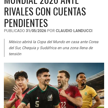
LIGA DE EXPANSIÓN MX
UEFA EUROPA LEAGUE
RIVALES CON CUENTAS
RAIDERS
CAVALIERS
LEAGUES CUP
UEFA CONFERENCE LEAGUE
PENDIENTES
MLS
CHARGERS
PISTONS
PUBLICADO
31/05/2026
POR
CLAUDIO LANDUCCI
COPA LIBERTADORES
RAVENS
PACERS
México abrirá la Copa del Mundo en casa ante Corea
COPA SUDAMERICANA
del Sur, Chequia y Sudáfrica en una zona llena de
BENGALS
BUCKS
tensión
LIGA BETPLAY
BROWNS
HAWKS
OTRAS LIGAS
STEELERS
HORNETS
TEXANS
HEAT
COLTS
MAGIC