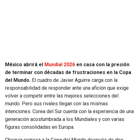
SEAHAWKS
PELICANS
BEARS
SPURS
LIONS
NUGGETS
PACKERS
TIMBERWOLVES
México abrirá el
Mundial 2026
en casa con la presión
de terminar con décadas de frustraciones en la Copa
VIKINGS
THUNDER
del Mundo.
El cuadro de Javier Aguirre carga con la
responsabilidad de responder ante una afición que exige
FALCONS
TRAIL BLAZERS
volver a competir entre las mejores selecciones del
mundo. Pero sus rivales llegan con las mismas
PANTHERS
JAZZ
intenciones. Corea del Sur cuenta con la experiencia de una
generación acostumbrada a los Mundiales y con varias
SAINTS
figuras consolidadas en Europa.
Chequia regresa a la Copa del Mundo después de dos