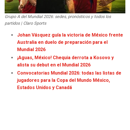
JAGUARS
WIZARDS
Grupo A del Mundial 2026: sedes, pronósticos y todos los
TITANS
WARRIORS
partidos | Claro Sports
Johan Vásquez guía la victoria de México frente
COWBOYS
CLIPPERS
Australia en duelo de preparación para el
Mundial 2026
GIANTS
LAKERS
¡Aguas, México! Chequia derrota a Kosovo y
alista su debut en el Mundial 2026
EAGLES
SUNS
Convocatorias Mundial 2026: todas las listas de
jugadores para la Copa del Mundo México,
COMMANDERS
KINGS
Estados Unidos y Canadá
CARDINALS
MAVERICKS
RAMS
ROCKETS
49ERS
GRIZZLIES