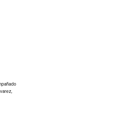
ompañado
varez,