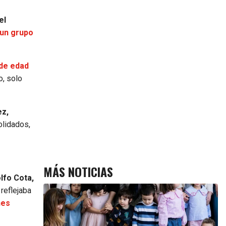
el
 un grupo
 de edad
o, solo
ez,
olidados,
MÁS NOTICIAS
lfo Cota,
reflejaba
nes