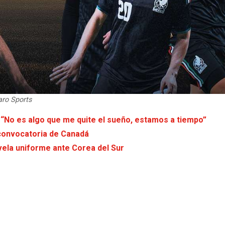
aro Sports
: “No es algo que me quite el sueño, estamos a tiempo”
 convocatoria de Canadá
vela uniforme ante Corea del Sur