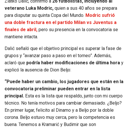
Zlatko Dalić, confirmó a
26 futbolistas, incluyendo al
veterano Luka Modric,
quien a sus 40 años se prepara
SEAHAWKS
PELICANS
para disputar su quinta Copa del Mundo.
Modric sufrió
una doble fractura en el partido Milan vs Juventus a
BEARS
SPURS
finales de abril,
pero su presencia en la convocatoria se
mantiene intacta.
LIONS
NUGGETS
Dalić señaló que el objetivo principal es superar la fase de
grupos y “avanzar paso a paso en el torneo”. Además,
PACKERS
TIMBERWOLVES
aclaró que
podría haber modificaciones de última hora
y
explicó la ausencia de Dion Beljo:
VIKINGS
THUNDER
“Puede haber un cambio, los jugadores que están en la
FALCONS
TRAIL BLAZERS
convocatoria preliminar pueden entrar en la lista
principal.
Esta es la lista que respaldo, junto con mi cuerpo
PANTHERS
JAZZ
técnico. No tenía motivos para cambiar demasiado. ¿Beljo?
En primer lugar, felicito al Dinamo y a Beljo por la doble
SAINTS
corona. Beljo estuvo muy cerca, pero la competencia es
buena. Tenemos a Kramarić y Budimir que son