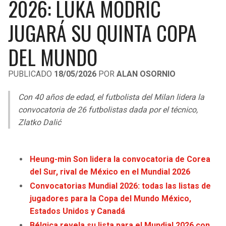
2026: LUKA MODRIC
LIGA DE EXPANSIÓN MX
UEFA EUROPA LEAGUE
JUGARÁ SU QUINTA COPA
RAIDERS
CAVALIERS
LEAGUES CUP
UEFA CONFERENCE LEAGUE
DEL MUNDO
MLS
CHARGERS
PISTONS
PUBLICADO
18/05/2026
POR
ALAN OSORNIO
COPA LIBERTADORES
RAVENS
PACERS
Con 40 años de edad, el futbolista del Milan lidera la
COPA SUDAMERICANA
BENGALS
BUCKS
convocatoria de 26 futbolistas dada por el técnico,
LIGA BETPLAY
Zlatko Dalić
BROWNS
HAWKS
OTRAS LIGAS
STEELERS
HORNETS
Heung-min Son lidera la convocatoria de Corea
del Sur, rival de México en el Mundial 2026
TEXANS
HEAT
Convocatorias Mundial 2026: todas las listas de
jugadores para la Copa del Mundo México,
COLTS
MAGIC
Estados Unidos y Canadá
Bélgica revela su lista para el Mundial 2026 con