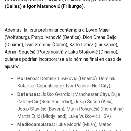
(Dallas) e Igor Matanović (Friburgo).
Además, la lista preliminar contempla a Lovro Majer
(Wolfsburg), Franjo Ivanović (Benfica), Dion Drena Beljo
(Dinamo), Ivan Smolčić (Como), Karlo Letica (Lausanne),
Adrian Segečić (Portsmouth) y Luka Stojković (Dinamo),
quienes podrían incorporarse a la nómina final en caso de
ajustes.
Porteros:
Dominik Livaković (Dinamo), Dominik
Kotarski (Copenhague), Ivor Pandur (Hull City).
Defensas:
Joško Gvardiol (Manchester City), Duje
Ćaleta-Car (Real Sociedad), Josip Šutalo (Ajax),
Josip Stanišić (Bayern), Marin Pongračić (Fiorentina),
Martin Erlić (Midtjylland), Luka Vušković (HSV).
Mediocampistas:
Luka Modrić (Milán), Mateo