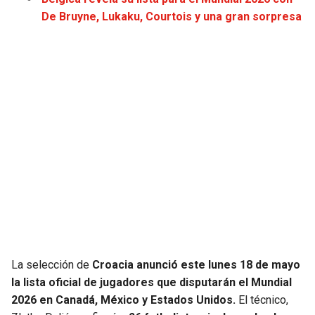
JAGUARS
WIZARDS
De Bruyne, Lukaku, Courtois y una gran sorpresa
TITANS
WARRIORS
COWBOYS
CLIPPERS
GIANTS
LAKERS
EAGLES
SUNS
COMMANDERS
KINGS
CARDINALS
MAVERICKS
La selección de
Croacia anunció este lunes 18 de mayo
RAMS
ROCKETS
la lista oficial de jugadores que disputarán el Mundial
2026 en Canadá, México y Estados Unidos.
El técnico,
49ERS
GRIZZLIES