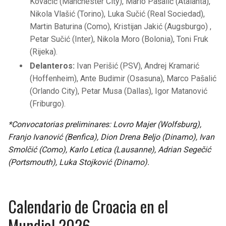
Kovačić (Manchester City), Mario Pašalić (Atalanta),
Nikola Vlašić (Torino), Luka Sučić (Real Sociedad),
Martin Baturina (Como), Kristijan Jakić (Augsburgo) ,
Petar Sučić (Inter), Nikola Moro (Bolonia), Toni Fruk
(Rijeka).
Delanteros:
Ivan Perišić (PSV), Andrej Kramarić
(Hoffenheim), Ante Budimir (Osasuna), Marco Pašalić
(Orlando City), Petar Musa (Dallas), Igor Matanović
(Friburgo).
*Convocatorias preliminares: Lovro Majer (Wolfsburg),
Franjo Ivanović (Benfica), Dion Drena Beljo (Dinamo), Ivan
Smolčić (Como), Karlo Letica (Lausanne), Adrian Segečić
(Portsmouth), Luka Stojković (Dinamo).
Calendario de Croacia en el
Mundial 2026