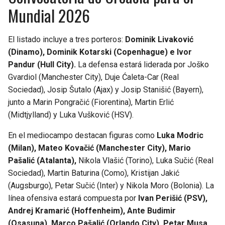
Mundial 2026
El listado incluye a tres porteros:
Dominik Livaković
(Dinamo), Dominik Kotarski (Copenhague) e Ivor
Pandur (Hull City).
La defensa estará liderada por Joško
Gvardiol (Manchester City), Duje Ćaleta-Car (Real
Sociedad), Josip Šutalo (Ajax) y Josip Stanišić (Bayern),
junto a Marin Pongračić (Fiorentina), Martin Erlić
(Midtjylland) y Luka Vušković (HSV).
En el mediocampo destacan figuras como
Luka Modric
(Milan), Mateo Kovačić (Manchester City), Mario
Pašalić (Atalanta),
Nikola Vlašić (Torino), Luka Sučić (Real
Sociedad), Martin Baturina (Como), Kristijan Jakić
(Augsburgo), Petar Sučić (Inter) y Nikola Moro (Bolonia). La
línea ofensiva estará compuesta por
Ivan Perišić (PSV),
Andrej Kramarić (Hoffenheim), Ante Budimir
(Osasuna), Marco Pašalić (Orlando City), Petar Musa