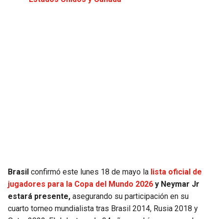
JAGUARS
WIZARDS
TITANS
WARRIORS
COWBOYS
CLIPPERS
GIANTS
LAKERS
EAGLES
SUNS
COMMANDERS
KINGS
CARDINALS
MAVERICKS
Brasil
confirmó este lunes 18 de mayo la
lista oficial de
jugadores para la Copa del Mundo 2026
y Neymar Jr
RAMS
ROCKETS
estará presente,
asegurando su participación en su
cuarto torneo mundialista tras Brasil 2014, Rusia 2018 y
49ERS
GRIZZLIES