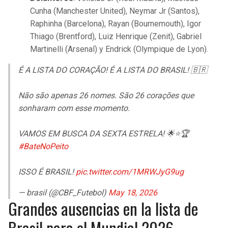
Cunha (Manchester United), Neymar Jr (Santos),
Raphinha (Barcelona), Rayan (Bournemouth), Igor
Thiago (Brentford), Luiz Henrique (Zenit), Gabriel
Martinelli (Arsenal) y Endrick (Olympique de Lyon).
É A LISTA DO CORAÇÃO! É A LISTA DO BRASIL! 🇧🇷
Não são apenas 26 nomes. São 26 corações que
sonharam com esse momento.
VAMOS EM BUSCA DA SEXTA ESTRELA! 🌟⭐🏆
#BateNoPeito
ISSO É BRASIL!
pic.twitter.com/1MRWJyG9ug
— brasil (@CBF_Futebol)
May 18, 2026
Grandes ausencias en la lista de
Brasil para el Mundial 2026