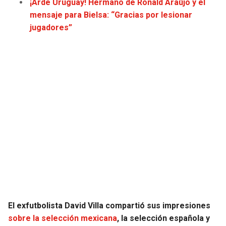
¡Arde Uruguay! Hermano de Ronald Araújo y el
JAGUARS
WIZARDS
mensaje para Bielsa: “Gracias por lesionar
jugadores”
TITANS
WARRIORS
COWBOYS
CLIPPERS
GIANTS
LAKERS
EAGLES
SUNS
COMMANDERS
KINGS
CARDINALS
MAVERICKS
RAMS
ROCKETS
El exfutbolista David Villa compartió sus impresiones
sobre la selección mexicana
, la selección española y
49ERS
GRIZZLIES