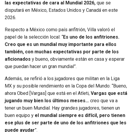
las expectativas de cara al Mundial 2026,
que se
disputará en México, Estados Unidos y Canadá en este
SEAHAWKS
PELICANS
2026.
BEARS
SPURS
Respecto a México como país anfitrión, Villa valoró el
papel de la selección local: “
Es uno de los anfitriones.
LIONS
NUGGETS
Creo que es un mundial muy importante para ellos
también, con muchas expectativas por parte de los
PACKERS
TIMBERWOLVES
aficionados
y bueno, obviamente están en casa y esperar
que puedan hacer un gran mundial”.
VIKINGS
THUNDER
Además, se refirió a los jugadores que militan en la Liga
MX y su posible rendimiento en la Copa del Mundo: “Bueno,
FALCONS
TRAIL BLAZERS
ahora Obed [Vargas] que está en el Atleti,
Vargas que está
jugando muy bien los últimos meses…
creo que va a
PANTHERS
JAZZ
tener un buen Mundial. Hay grandes jugadores, tienen un
buen equipo y
el mundial siempre es difícil, pero tienen
SAINTS
ese plus de ser parte de uno de los anfitriones que les
puede ayudar
”.