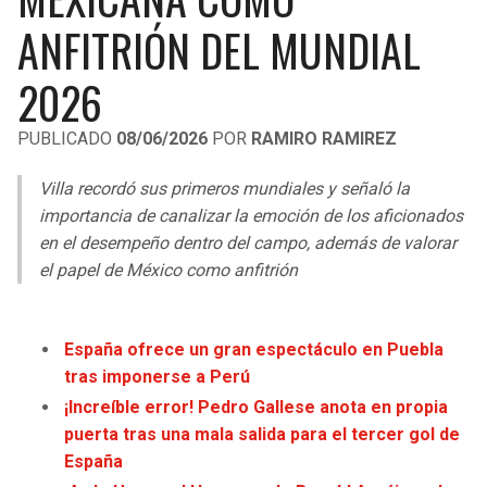
LIGA DE EXPANSIÓN MX
UEFA EUROPA LEAGUE
ANFITRIÓN DEL MUNDIAL
RAIDERS
CAVALIERS
LEAGUES CUP
UEFA CONFERENCE LEAGUE
2026
MLS
CHARGERS
PISTONS
PUBLICADO
08/06/2026
POR
RAMIRO RAMIREZ
COPA LIBERTADORES
RAVENS
PACERS
Villa recordó sus primeros mundiales y señaló la
COPA SUDAMERICANA
importancia de canalizar la emoción de los aficionados
BENGALS
BUCKS
en el desempeño dentro del campo, además de valorar
LIGA BETPLAY
el papel de México como anfitrión
BROWNS
HAWKS
OTRAS LIGAS
STEELERS
HORNETS
España ofrece un gran espectáculo en Puebla
tras imponerse a Perú
TEXANS
HEAT
¡Increíble error! Pedro Gallese anota en propia
puerta tras una mala salida para el tercer gol de
COLTS
MAGIC
España