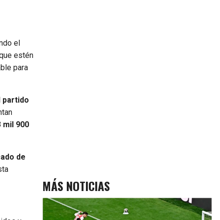
ndo el
 que estén
ble para
 partido
ntan
 mil 900
cado de
sta
MÁS NOTICIAS