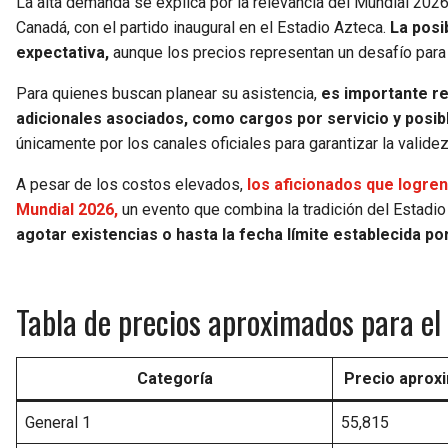
La alta demanda se explica por la relevancia del Mundial 2026
Canadá, con el partido inaugural en el Estadio Azteca.
La posi
expectativa,
aunque los precios representan un desafío par
Para quienes buscan planear su asistencia,
es importante re
adicionales asociados, como cargos por servicio y posib
únicamente por los canales oficiales para garantizar la valide
A pesar de los costos elevados,
los aficionados que logre
Mundial 2026,
un evento que combina la tradición del Estadi
agotar existencias o hasta la fecha límite establecida po
Tabla de precios aproximados para el
Categoría
Precio aprox
General 1
55,815