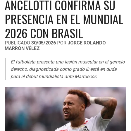
ANCELOTTI CONFIRMA SU
LIGA DE EXPANSIÓN MX
UEFA EUROPA LEAGUE
PRESENCIA EN EL MUNDIAL
RAIDERS
CAVALIERS
LEAGUES CUP
UEFA CONFERENCE LEAGUE
2026 CON BRASIL
MLS
CHARGERS
PISTONS
PUBLICADO
30/05/2026
POR
JORGE ROLANDO
COPA LIBERTADORES
RAVENS
PACERS
MARRÓN VÉLEZ
COPA SUDAMERICANA
BENGALS
BUCKS
El futbolista presenta una lesión muscular en el gemelo
derecho, diagnosticada como grado II; está en duda
LIGA BETPLAY
BROWNS
HAWKS
para el debut mundialista ante Marruecos
OTRAS LIGAS
STEELERS
HORNETS
TEXANS
HEAT
COLTS
MAGIC