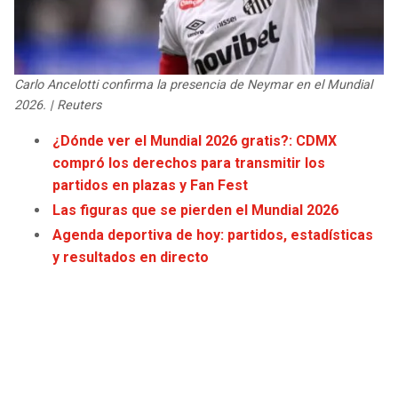
JAGUARS
WIZARDS
TITANS
WARRIORS
Carlo Ancelotti confirma la presencia de Neymar en el Mundial
2026. | Reuters
COWBOYS
CLIPPERS
¿Dónde ver el Mundial 2026 gratis?: CDMX
GIANTS
LAKERS
compró los derechos para transmitir los
partidos en plazas y Fan Fest
EAGLES
SUNS
Las figuras que se pierden el Mundial 2026
Agenda deportiva de hoy: partidos, estadísticas
COMMANDERS
KINGS
y resultados en directo
CARDINALS
MAVERICKS
RAMS
ROCKETS
49ERS
GRIZZLIES