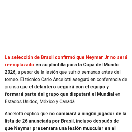
SEAHAWKS
PELICANS
BEARS
SPURS
LIONS
NUGGETS
La selección de Brasil confirmó que Neymar Jr no será
PACKERS
TIMBERWOLVES
reemplazado
en su plantilla para la Copa del Mundo
2026,
a pesar de la lesión que sufrió semanas antes del
VIKINGS
THUNDER
torneo. El técnico Carlo Ancelotti aseguró en conferencia de
prensa que
el delantero seguirá con el equipo y
FALCONS
TRAIL BLAZERS
formará parte del grupo que disputará el Mundial
en
Estados Unidos, México y Canadá.
PANTHERS
JAZZ
Ancelotti explicó que
no cambiará a ningún jugador de la
SAINTS
lista de 26 anunciada por Brasil, incluso después de
que Neymar presentara una lesión muscular en el