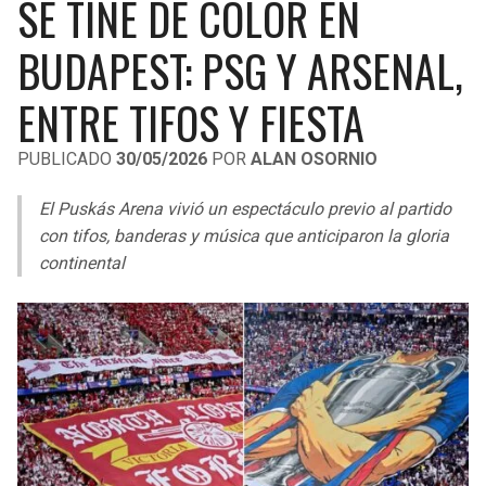
SE TIÑE DE COLOR EN
LIGA DE EXPANSIÓN MX
UEFA EUROPA LEAGUE
BUDAPEST: PSG Y ARSENAL,
RAIDERS
CAVALIERS
LEAGUES CUP
UEFA CONFERENCE LEAGUE
ENTRE TIFOS Y FIESTA
MLS
CHARGERS
PISTONS
PUBLICADO
30/05/2026
POR
ALAN OSORNIO
COPA LIBERTADORES
RAVENS
PACERS
El Puskás Arena vivió un espectáculo previo al partido
COPA SUDAMERICANA
BENGALS
BUCKS
con tifos, banderas y música que anticiparon la gloria
LIGA BETPLAY
continental
BROWNS
HAWKS
OTRAS LIGAS
STEELERS
HORNETS
TEXANS
HEAT
COLTS
MAGIC