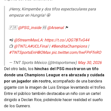
BUCCANEERS
¡Henry, Kimpembe y dos tifos espectaculares para
empezar en Hungría! 🤩
🇫🇷
@PSG_inside
🆚
@Arsenal
🏴󠁧󠁢󠁥󠁮󠁧󠁿
📲
@StreamMaxLA
:
https://t.co/JQG7BTvG44
📺
@TNTLA
#UCLFinal
|
#BenditaChampions
|
#TNTSportsEnHBOMax
pic.twitter.com/hwFPrFfnRO
— TNT Sports México (@tntsportsmex)
May 30, 2026
Del otro lado, los
hinchas del PSG mostraron un tifo
donde una Champions League era abrazada y cuidada
por un jugador sin rostro,
acompañado de una bandera
gigante con la imagen de Luis Enrique levantando el trofeo.
Entre el público también destacaba un niño con un cartel
dirigido a Declan Rice, pidiéndole hacer realidad el sueño
de los Gunners.