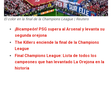
JAGUARS
WIZARDS
TITANS
WARRIORS
El color en la final de la Champions League | Reuters
¡Bicampeón! PSG supera al Arsenal y levanta su
COWBOYS
CLIPPERS
segunda orejona
The Killers enciende la final de la Champions
GIANTS
LAKERS
League
Final Champions League: Lista de todos los
EAGLES
SUNS
campeones que han levantado La Orejona en la
historia
COMMANDERS
KINGS
CARDINALS
MAVERICKS
RAMS
ROCKETS
49ERS
GRIZZLIES