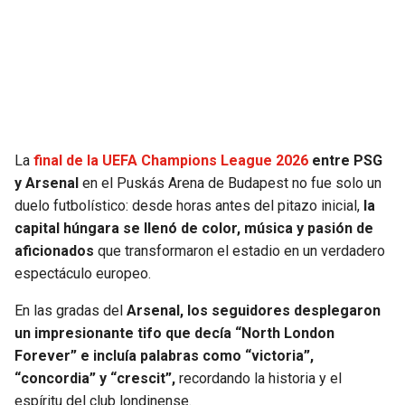
SEAHAWKS
PELICANS
BEARS
SPURS
LIONS
NUGGETS
La
final de la UEFA Champions League 2026
entre PSG
PACKERS
TIMBERWOLVES
y Arsenal
en el Puskás Arena de Budapest no fue solo un
duelo futbolístico: desde horas antes del pitazo inicial,
la
VIKINGS
THUNDER
capital húngara se llenó de color, música y pasión de
aficionados
que transformaron el estadio en un verdadero
FALCONS
TRAIL BLAZERS
espectáculo europeo.
En las gradas del
Arsenal, los seguidores desplegaron
PANTHERS
JAZZ
un impresionante tifo que decía “North London
Forever” e incluía palabras como “victoria”,
SAINTS
“concordia” y “crescit”,
recordando la historia y el
espíritu del club londinense.