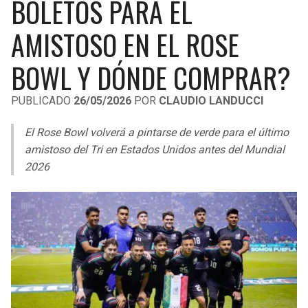
BOLETOS PARA EL
LIGA DE EXPANSIÓN MX
UEFA EUROPA LEAGUE
AMISTOSO EN EL ROSE
RAIDERS
CAVALIERS
LEAGUES CUP
UEFA CONFERENCE LEAGUE
BOWL Y DÓNDE COMPRAR?
MLS
CHARGERS
PISTONS
PUBLICADO
26/05/2026
POR
CLAUDIO LANDUCCI
COPA LIBERTADORES
RAVENS
PACERS
El Rose Bowl volverá a pintarse de verde para el último
COPA SUDAMERICANA
BENGALS
BUCKS
amistoso del Tri en Estados Unidos antes del Mundial
LIGA BETPLAY
2026
BROWNS
HAWKS
OTRAS LIGAS
STEELERS
HORNETS
TEXANS
HEAT
COLTS
MAGIC