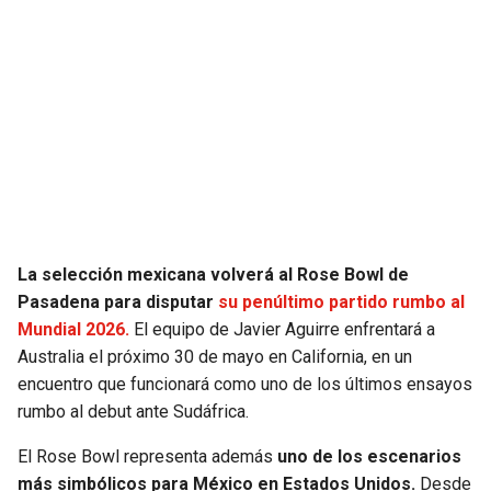
SEAHAWKS
PELICANS
BEARS
SPURS
LIONS
NUGGETS
PACKERS
TIMBERWOLVES
VIKINGS
THUNDER
La selección mexicana volverá al Rose Bowl de
Pasadena para disputar
su penúltimo partido rumbo al
FALCONS
TRAIL BLAZERS
Mundial 2026.
El equipo de Javier Aguirre enfrentará a
Australia el próximo 30 de mayo en California, en un
encuentro que funcionará como uno de los últimos ensayos
PANTHERS
JAZZ
rumbo al debut ante Sudáfrica.
SAINTS
El Rose Bowl representa además
uno de los escenarios
más simbólicos para México en Estados Unidos.
Desde