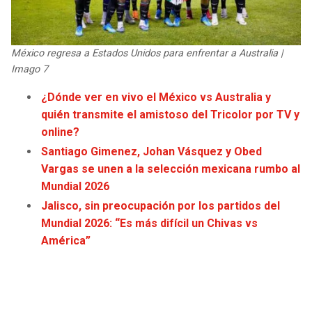
JAGUARS
WIZARDS
TITANS
WARRIORS
México regresa a Estados Unidos para enfrentar a Australia |
Imago 7
COWBOYS
CLIPPERS
¿Dónde ver en vivo el México vs Australia y
quién transmite el amistoso del Tricolor por TV y
GIANTS
LAKERS
online?
Santiago Gimenez, Johan Vásquez y Obed
EAGLES
SUNS
Vargas se unen a la selección mexicana rumbo al
Mundial 2026
COMMANDERS
KINGS
Jalisco, sin preocupación por los partidos del
Mundial 2026: “Es más difícil un Chivas vs
CARDINALS
MAVERICKS
América”
RAMS
ROCKETS
49ERS
GRIZZLIES