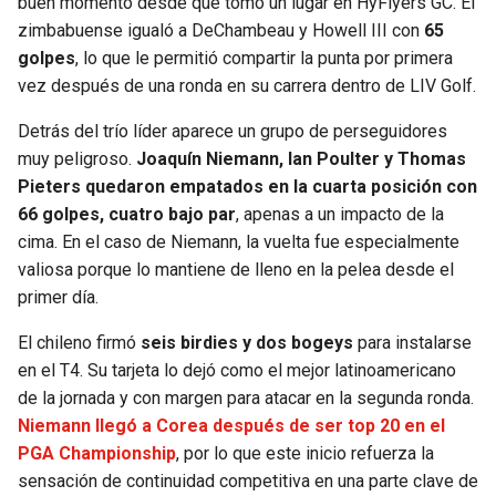
buen momento desde que tomó un lugar en HyFlyers GC. El
zimbabuense igualó a DeChambeau y Howell III con
65
golpes
, lo que le permitió compartir la punta por primera
vez después de una ronda en su carrera dentro de LIV Golf.
Detrás del trío líder aparece un grupo de perseguidores
muy peligroso.
Joaquín Niemann, Ian Poulter y Thomas
Pieters quedaron empatados en la cuarta posición con
66 golpes, cuatro bajo par
, apenas a un impacto de la
cima. En el caso de Niemann, la vuelta fue especialmente
valiosa porque lo mantiene de lleno en la pelea desde el
primer día.
El chileno firmó
seis birdies y dos bogeys
para instalarse
en el T4. Su tarjeta lo dejó como el mejor latinoamericano
de la jornada y con margen para atacar en la segunda ronda.
Niemann llegó a Corea después de ser top 20 en el
PGA Championship
, por lo que este inicio refuerza la
sensación de continuidad competitiva en una parte clave de