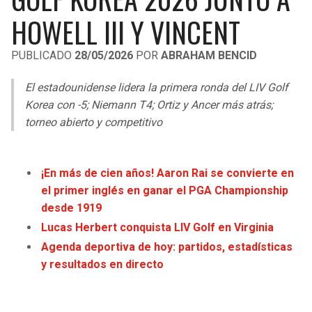
LIGA DE EXPANSIÓN MX
UEFA EUROPA LEAGUE
HOWELL III Y VINCENT
RAIDERS
CAVALIERS
LEAGUES CUP
UEFA CONFERENCE LEAGUE
PUBLICADO
28/05/2026
POR
ABRAHAM BENCID
MLS
CHARGERS
PISTONS
El estadounidense lidera la primera ronda del LIV Golf
COPA LIBERTADORES
Korea con -5; Niemann T4; Ortiz y Ancer más atrás;
RAVENS
PACERS
torneo abierto y competitivo
COPA SUDAMERICANA
BENGALS
BUCKS
LIGA BETPLAY
¡En más de cien años! Aaron Rai se convierte en
BROWNS
HAWKS
el primer inglés en ganar el PGA Championship
OTRAS LIGAS
desde 1919
STEELERS
HORNETS
Lucas Herbert conquista LIV Golf en Virginia
Agenda deportiva de hoy: partidos, estadísticas
TEXANS
HEAT
y resultados en directo
COLTS
MAGIC