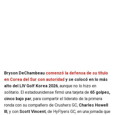
JAGUARS
WIZARDS
TITANS
WARRIORS
COWBOYS
CLIPPERS
GIANTS
LAKERS
EAGLES
SUNS
COMMANDERS
KINGS
Bryson DeChambeau
comenzó la defensa de su título
en Corea del Sur con autoridad
y se colocó en lo más
CARDINALS
MAVERICKS
alto del LIV Golf Korea 2026
, aunque no lo hizo en
solitario. El estadounidense firmó una tarjeta de
65 golpes,
RAMS
ROCKETS
cinco bajo par
, para compartir el liderato de la primera
ronda con su compañero de Crushers GC,
Charles Howell
III
, y con
Scott Vincent
, de HyFlyers GC, en una jornada que
49ERS
GRIZZLIES