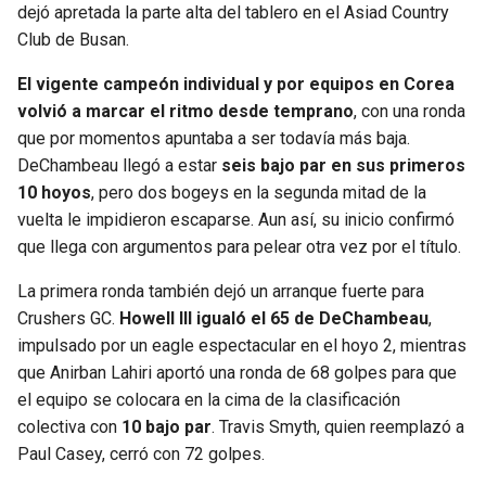
dejó apretada la parte alta del tablero en el Asiad Country
Club de Busan.
SEAHAWKS
PELICANS
El vigente campeón individual y por equipos en Corea
BEARS
SPURS
volvió a marcar el ritmo desde temprano
, con una ronda
que por momentos apuntaba a ser todavía más baja.
LIONS
NUGGETS
DeChambeau llegó a estar
seis bajo par en sus primeros
10 hoyos
, pero dos bogeys en la segunda mitad de la
PACKERS
TIMBERWOLVES
vuelta le impidieron escaparse. Aun así, su inicio confirmó
que llega con argumentos para pelear otra vez por el título.
VIKINGS
THUNDER
La primera ronda también dejó un arranque fuerte para
Crushers GC.
Howell III igualó el 65 de DeChambeau
,
FALCONS
TRAIL BLAZERS
impulsado por un eagle espectacular en el hoyo 2, mientras
que Anirban Lahiri aportó una ronda de 68 golpes para que
PANTHERS
JAZZ
el equipo se colocara en la cima de la clasificación
colectiva con
10 bajo par
. Travis Smyth, quien reemplazó a
SAINTS
Paul Casey, cerró con 72 golpes.