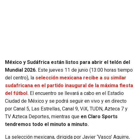
SEAHAWKS
PELICANS
BEARS
SPURS
LIONS
NUGGETS
PACKERS
TIMBERWOLVES
México y Sudáfrica están listos para abrir el telón del
Mundial 2026.
Este jueves 11 de junio (13:00 horas tiempo
VIKINGS
THUNDER
del centro), la
selección mexicana recibe a su similar
sudafricana en el partido inaugural de la máxima fiesta
FALCONS
TRAIL BLAZERS
del fútbol.
El encuentro se llevará a cabo en el Estadio
Ciudad de México y se podrá seguir en vivo y en directo
por Canal 5, Las Estrellas, Canal 9, ViX, TUDN, Azteca 7 y
PANTHERS
JAZZ
TV Azteca Deportes, mientras que
en Claro Sports
tendremos todo el minuto a minuto.
SAINTS
La selección mexicana, dirigida por Javier ‘Vasco’ Aguirre,