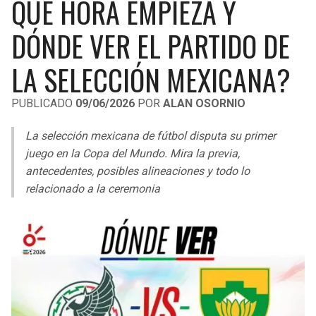
QUÉ HORA EMPIEZA Y
LIGA DE EXPANSIÓN MX
UEFA EUROPA LEAGUE
DÓNDE VER EL PARTIDO DE
RAIDERS
CAVALIERS
LEAGUES CUP
UEFA CONFERENCE LEAGUE
LA SELECCIÓN MEXICANA?
MLS
CHARGERS
PISTONS
PUBLICADO
09/06/2026
POR
ALAN OSORNIO
COPA LIBERTADORES
RAVENS
PACERS
La selección mexicana de fútbol disputa su primer
COPA SUDAMERICANA
BENGALS
BUCKS
juego en la Copa del Mundo. Mira la previa,
LIGA BETPLAY
antecedentes, posibles alineaciones y todo lo
BROWNS
HAWKS
relacionado a la ceremonia
OTRAS LIGAS
STEELERS
HORNETS
TEXANS
HEAT
COLTS
MAGIC