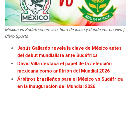
JAGUARS
WIZARDS
TITANS
WARRIORS
México vs Sudáfrica en vivo: hora de inicio y dónde ver en vivo |
COWBOYS
CLIPPERS
Claro Sports
Jesús Gallardo revela la clave de México antes
GIANTS
LAKERS
del debut mundialista ante Sudáfrica
David Villa destaca el papel de la selección
EAGLES
SUNS
mexicana como anfitrión del Mundial 2026
Árbitros brasileños para el México vs Sudáfrica
COMMANDERS
KINGS
en la inauguración del Mundial 2026
CARDINALS
MAVERICKS
RAMS
ROCKETS
49ERS
GRIZZLIES