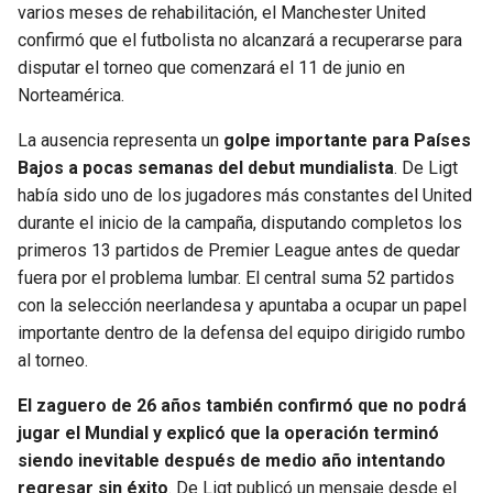
varios meses de rehabilitación, el Manchester United
confirmó que el futbolista no alcanzará a recuperarse para
SEAHAWKS
PELICANS
disputar el torneo que comenzará el 11 de junio en
Norteamérica.
BEARS
SPURS
La ausencia representa un
golpe importante para Países
LIONS
NUGGETS
Bajos a pocas semanas del debut mundialista
. De Ligt
había sido uno de los jugadores más constantes del United
PACKERS
TIMBERWOLVES
durante el inicio de la campaña, disputando completos los
primeros 13 partidos de Premier League antes de quedar
VIKINGS
THUNDER
fuera por el problema lumbar. El central suma 52 partidos
con la selección neerlandesa y apuntaba a ocupar un papel
FALCONS
TRAIL BLAZERS
importante dentro de la defensa del equipo dirigido rumbo
al torneo.
PANTHERS
JAZZ
El zaguero de 26 años también confirmó que no podrá
jugar el Mundial y explicó que la operación terminó
SAINTS
siendo inevitable después de medio año intentando
regresar sin éxito
. De Ligt publicó un mensaje desde el