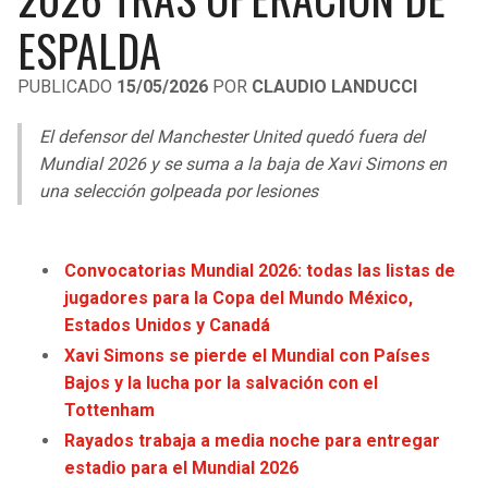
LIGA DE EXPANSIÓN MX
UEFA EUROPA LEAGUE
ESPALDA
RAIDERS
CAVALIERS
LEAGUES CUP
UEFA CONFERENCE LEAGUE
PUBLICADO
15/05/2026
POR
CLAUDIO LANDUCCI
MLS
CHARGERS
PISTONS
El defensor del Manchester United quedó fuera del
COPA LIBERTADORES
Mundial 2026 y se suma a la baja de Xavi Simons en
RAVENS
PACERS
una selección golpeada por lesiones
COPA SUDAMERICANA
BENGALS
BUCKS
LIGA BETPLAY
Convocatorias Mundial 2026: todas las listas de
BROWNS
HAWKS
jugadores para la Copa del Mundo México,
OTRAS LIGAS
Estados Unidos y Canadá
STEELERS
HORNETS
Xavi Simons se pierde el Mundial con Países
Bajos y la lucha por la salvación con el
TEXANS
HEAT
Tottenham
Rayados trabaja a media noche para entregar
COLTS
MAGIC
estadio para el Mundial 2026