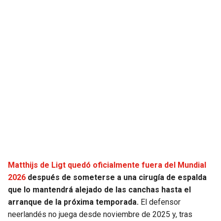
JAGUARS
WIZARDS
TITANS
WARRIORS
COWBOYS
CLIPPERS
GIANTS
LAKERS
EAGLES
SUNS
COMMANDERS
KINGS
CARDINALS
MAVERICKS
Matthijs de Ligt quedó oficialmente fuera del Mundial
2026
después de someterse a una cirugía de espalda
RAMS
ROCKETS
que lo mantendrá alejado de las canchas hasta el
arranque de la próxima temporada.
El defensor
neerlandés no juega desde noviembre de 2025 y, tras
49ERS
GRIZZLIES