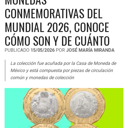
LIGA DE EXPANSIÓN MX
UEFA EUROPA LEAGUE
CONMEMORATIVAS DEL
RAIDERS
CAVALIERS
LEAGUES CUP
UEFA CONFERENCE LEAGUE
MUNDIAL 2026, CONOCE
MLS
CHARGERS
PISTONS
CÓMO SON Y DE CUÁNTO
COPA LIBERTADORES
RAVENS
PACERS
PUBLICADO
15/05/2026
POR
JOSÉ MARÍA MIRANDA
COPA SUDAMERICANA
BENGALS
BUCKS
La colección fue acuñada por la Casa de Moneda de
LIGA BETPLAY
México y está compuesta por piezas de circulación
BROWNS
HAWKS
común y monedas de colección
OTRAS LIGAS
STEELERS
HORNETS
TEXANS
HEAT
COLTS
MAGIC