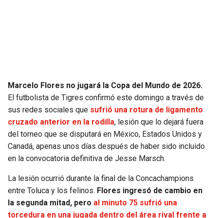
SEAHAWKS
PELICANS
BEARS
SPURS
LIONS
NUGGETS
Marcelo Flores no jugará la Copa del Mundo de 2026.
PACKERS
TIMBERWOLVES
El futbolista de Tigres confirmó este domingo a través de
sus redes sociales que
sufrió una rotura de ligamento
VIKINGS
THUNDER
cruzado anterior en la rodilla
, lesión que lo dejará fuera
del torneo que se disputará en México, Estados Unidos y
FALCONS
TRAIL BLAZERS
Canadá, apenas unos días después de haber sido incluido
en la convocatoria definitiva de Jesse Marsch.
PANTHERS
JAZZ
La lesión ocurrió durante la final de la Concachampions
entre Toluca y los felinos.
Flores ingresó de cambio en
SAINTS
la segunda mitad, pero
al minuto 75 sufrió una
torcedura en una jugada dentro del área rival frente a