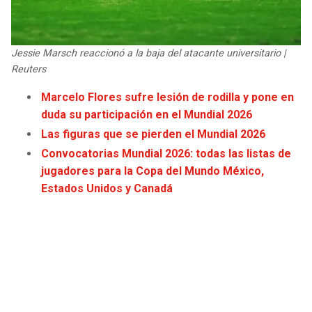
JAGUARS
WIZARDS
TITANS
WARRIORS
Jessie Marsch reaccionó a la baja del atacante universitario |
Reuters
COWBOYS
CLIPPERS
Marcelo Flores sufre lesión de rodilla y pone en
duda su participación en el Mundial 2026
GIANTS
LAKERS
Las figuras que se pierden el Mundial 2026
Convocatorias Mundial 2026: todas las listas de
EAGLES
SUNS
jugadores para la Copa del Mundo México,
Estados Unidos y Canadá
COMMANDERS
KINGS
CARDINALS
MAVERICKS
RAMS
ROCKETS
49ERS
GRIZZLIES