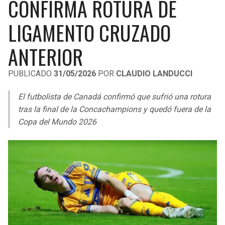
CONFIRMA ROTURA DE
LIGA DE EXPANSIÓN MX
UEFA EUROPA LEAGUE
LIGAMENTO CRUZADO
RAIDERS
CAVALIERS
LEAGUES CUP
UEFA CONFERENCE LEAGUE
ANTERIOR
MLS
CHARGERS
PISTONS
PUBLICADO
31/05/2026
POR
CLAUDIO LANDUCCI
COPA LIBERTADORES
RAVENS
PACERS
El futbolista de Canadá confirmó que sufrió una rotura
COPA SUDAMERICANA
BENGALS
BUCKS
tras la final de la Concachampions y quedó fuera de la
LIGA BETPLAY
Copa del Mundo 2026
BROWNS
HAWKS
OTRAS LIGAS
STEELERS
HORNETS
TEXANS
HEAT
COLTS
MAGIC