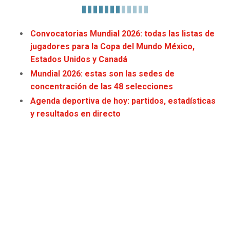
JAGUARS
WIZARDS
Convocatorias Mundial 2026: todas las listas de
TITANS
WARRIORS
jugadores para la Copa del Mundo México,
Estados Unidos y Canadá
COWBOYS
CLIPPERS
Mundial 2026: estas son las sedes de
concentración de las 48 selecciones
GIANTS
LAKERS
Agenda deportiva de hoy: partidos, estadísticas
y resultados en directo
EAGLES
SUNS
COMMANDERS
KINGS
CARDINALS
MAVERICKS
RAMS
ROCKETS
49ERS
GRIZZLIES