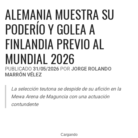
LIGA DE EXPANSIÓN MX
UEFA EUROPA LEAGUE
ALEMANIA MUESTRA SU
RAIDERS
CAVALIERS
LEAGUES CUP
UEFA CONFERENCE LEAGUE
PODERÍO Y GOLEA A
MLS
CHARGERS
PISTONS
FINLANDIA PREVIO AL
COPA LIBERTADORES
RAVENS
PACERS
MUNDIAL 2026
COPA SUDAMERICANA
BENGALS
BUCKS
PUBLICADO
31/05/2026
POR
JORGE ROLANDO
LIGA BETPLAY
MARRÓN VÉLEZ
BROWNS
HAWKS
OTRAS LIGAS
La selección teutona se despide de su afición en la
STEELERS
HORNETS
Mewa Arena de Maguncia con una actuación
contundente
TEXANS
HEAT
COLTS
MAGIC