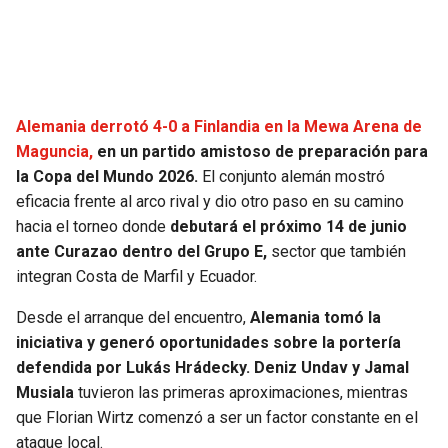
SEAHAWKS
PELICANS
BEARS
SPURS
Alemania derrotó 4-0 a Finlandia en la Mewa Arena de
LIONS
NUGGETS
Maguncia,
en un partido amistoso de preparación para
la Copa del Mundo 2026.
El conjunto alemán mostró
PACKERS
TIMBERWOLVES
eficacia frente al arco rival y dio otro paso en su camino
hacia el torneo donde
debutará el próximo 14 de junio
VIKINGS
THUNDER
ante Curazao dentro del Grupo E,
sector que también
integran Costa de Marfil y Ecuador.
FALCONS
TRAIL BLAZERS
Desde el arranque del encuentro,
Alemania tomó la
iniciativa y generó oportunidades sobre la portería
PANTHERS
JAZZ
defendida por Lukás Hrádecky. Deniz Undav y Jamal
Musiala
tuvieron las primeras aproximaciones, mientras
SAINTS
que Florian Wirtz comenzó a ser un factor constante en el
ataque local.